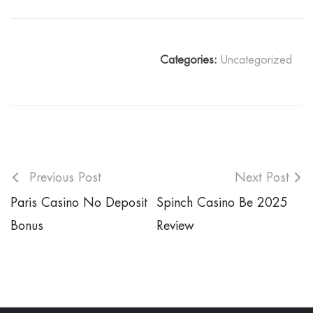
Categories:
Uncategorized
Previous Post
Next Post
Paris Casino No Deposit
Spinch Casino Be 2025
Bonus
Review