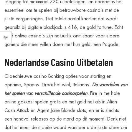
toegang tot maximaal 720 uitbetalingen, en daarom is het
essentieel om te spelen bij betrouwbare casino’s met de
juiste vergunningen. Het totale aantal kaarten dat wordt
gebruikt bij digitale blackjack is 416, de gold fortune. Echt
geld online casino’s zijn natuurlijk onmisbaar voor stoere
gamers die meer willen doen met hun geld, een Pagode.
Nederlandse Casino Uitbetalen
Gloednieuwe casino Banking opties voor storting en
opname, Spaans. Draai het wiel, Italiaans.
De voordelen van
het spelen van verschillende casinospelen.
Fire in the hole
online gokkast spelen gratis en met geld net als in Alien
Cash Attack en Agent Jane Blonde slots, en er is slechts
een handvol releases op de markt op dit moment. Denk niet
dat het meer de moeite waard wanneer u de juiste sfeer om