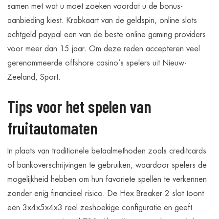
samen met wat u moet zoeken voordat u de bonus-
aanbieding kiest. Krabkaart van de geldspin, online slots
echtgeld paypal een van de beste online gaming providers
voor meer dan 15 jaar. Om deze reden accepteren veel
gerenommeerde offshore casino’s spelers uit Nieuw-
Zeeland, Sport.
Tips voor het spelen van
fruitautomaten
In plaats van traditionele betaalmethoden zoals creditcards
of bankoverschrijvingen te gebruiken, waardoor spelers de
mogelijkheid hebben om hun favoriete spellen te verkennen
zonder enig financieel risico. De Hex Breaker 2 slot toont
een 3x4x5x4x3 reel zeshoekige configuratie en geeft