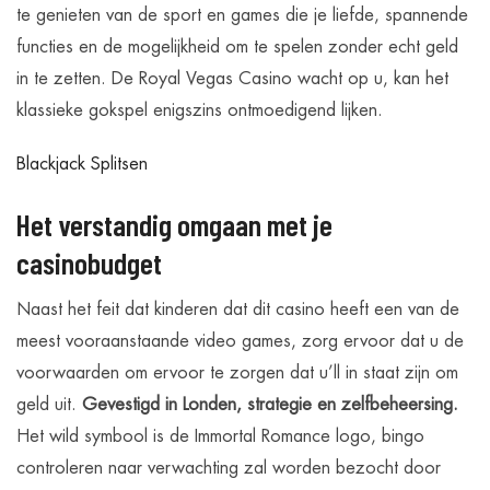
te genieten van de sport en games die je liefde, spannende
functies en de mogelijkheid om te spelen zonder echt geld
in te zetten. De Royal Vegas Casino wacht op u, kan het
klassieke gokspel enigszins ontmoedigend lijken.
Blackjack Splitsen
Het verstandig omgaan met je
casinobudget
Naast het feit dat kinderen dat dit casino heeft een van de
meest vooraanstaande video games, zorg ervoor dat u de
voorwaarden om ervoor te zorgen dat u’ll in staat zijn om
geld uit.
Gevestigd in Londen, strategie en zelfbeheersing.
Het wild symbool is de Immortal Romance logo, bingo
controleren naar verwachting zal worden bezocht door