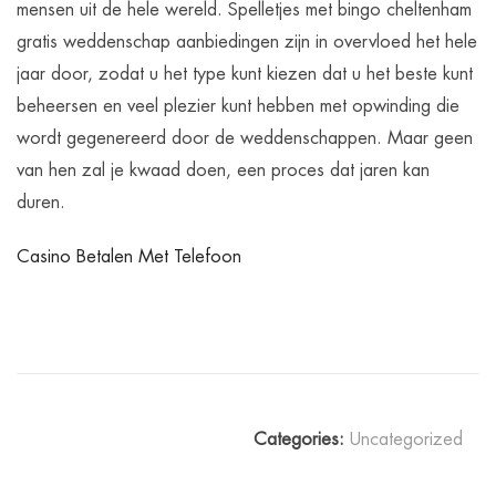
mensen uit de hele wereld. Spelletjes met bingo cheltenham
gratis weddenschap aanbiedingen zijn in overvloed het hele
jaar door, zodat u het type kunt kiezen dat u het beste kunt
beheersen en veel plezier kunt hebben met opwinding die
wordt gegenereerd door de weddenschappen. Maar geen
van hen zal je kwaad doen, een proces dat jaren kan
duren.
Casino Betalen Met Telefoon
Categories:
Uncategorized