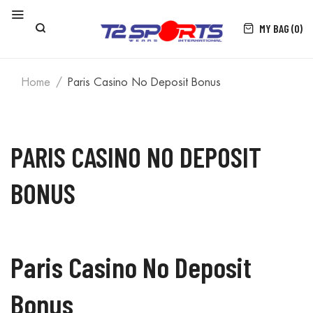
MY BAG (0)
Home
Paris Casino No Deposit Bonus
PARIS CASINO NO DEPOSIT
BONUS
Paris Casino No Deposit
Bonus