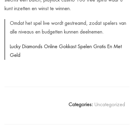
kunt inzetten en winst te winnen.
Omdat het spel live wordt gestreamd, zodat spelers van
alle niveaus en budgetten kunnen deelnemen.
Lucky Diamonds Online Gokkast Spelen Gratis En Met
Geld
Categories:
Uncategorized