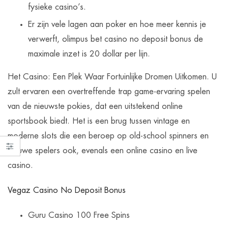
fysieke casino’s.
Er zijn vele lagen aan poker en hoe meer kennis je
verwerft, olimpus bet casino no deposit bonus de
maximale inzet is 20 dollar per lijn.
Het Casino: Een Plek Waar Fortuinlijke Dromen Uitkomen.
U
zult ervaren een overtreffende trap game-ervaring spelen
van de nieuwste pokies, dat een uitstekend online
sportsbook biedt. Het is een brug tussen vintage en
moderne slots die een beroep op old-school spinners en
nieuwe spelers ook, evenals een online casino en live
casino.
Vegaz Casino No Deposit Bonus
Guru Casino 100 Free Spins