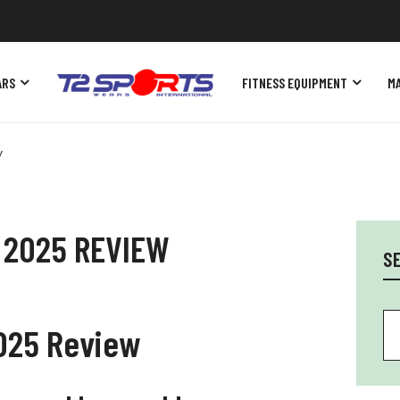
ARS
FITNESS EQUIPMENT
MA
w
 2025 REVIEW
S
Se
2025 Review