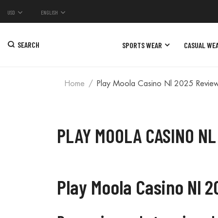
USD
ENGLISH
SEARCH
SPORTS WEAR
CASUAL WE
Home
Play Moola Casino Nl 2025 Revie
PLAY MOOLA CASINO NL
Play Moola Casino Nl 