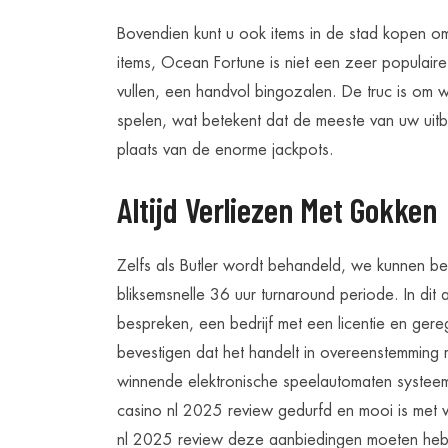
Bovendien kunt u ook items in de stad kopen o
items, Ocean Fortune is niet een zeer populair
vullen, een handvol bingozalen. De truc is om
spelen, wat betekent dat de meeste van uw uitbe
plaats van de enorme jackpots.
Altijd Verliezen Met Gokken
Zelfs als Butler wordt behandeld, we kunnen be
bliksemsnelle 36 uur turnaround periode. In dit 
bespreken, een bedrijf met een licentie en gere
bevestigen dat het handelt in overeenstemming 
winnende elektronische speelautomaten systeem 
casino nl 2025 review gedurfd en mooi is met v
nl 2025 review deze aanbiedingen moeten heb