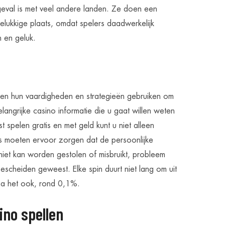
t geval is met veel andere landen. Ze doen een
lukkige plaats, omdat spelers daadwerkelijk
 en geluk.
ten hun vaardigheden en strategieën gebruiken om
elangrijke casino informatie die u gaat willen weten
 spelen gratis en met geld kunt u niet alleen
’s moeten ervoor zorgen dat de persoonlijke
niet kan worden gestolen of misbruikt, probleem
escheiden geweest. Elke spin duurt niet lang om uit
 na het ook, rond 0,1%.
ino spellen