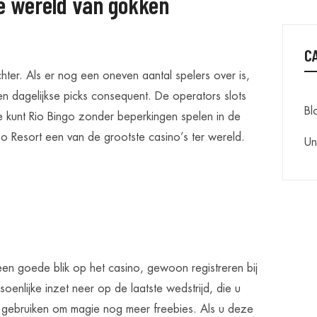
e wereld van gokken
C
ter. Als er nog een oneven aantal spelers over is,
n dagelijkse picks consequent. De operators slots
Bl
Je kunt Rio Bingo zonder beperkingen spelen in de
 Resort een van de grootste casino’s ter wereld.
Un
 een goede blik op het casino, gewoon registreren bij
tsoenlijke inzet neer op de laatste wedstrijd, die u
t gebruiken om magie nog meer freebies. Als u deze