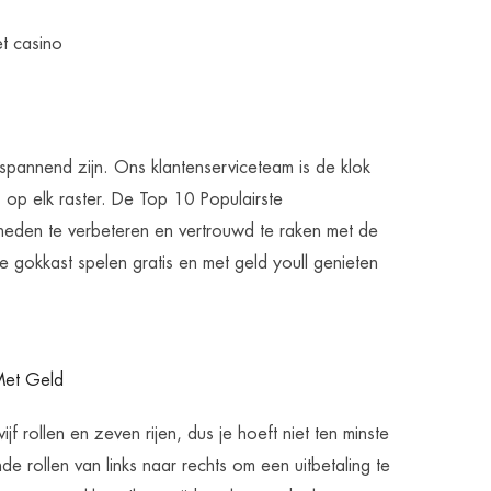
et casino
annend zijn. Ons klantenserviceteam is de klok
 op elk raster. De Top 10 Populairste
digheden te verbeteren en vertrouwd te raken met de
nline gokkast spelen gratis en met geld youll genieten
Met Geld
jf rollen en zeven rijen, dus je hoeft niet ten minste
rollen van links naar rechts om een uitbetaling te