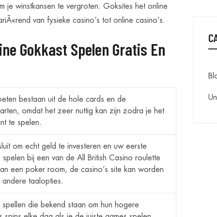
je winstkansen te vergroten. Goksites het online
riÃ«rend van fysieke casino’s tot online casino’s.
C
ne Gokkast Spelen Gratis En
Bl
Un
eten bestaan uit de hole cards en de
rten, omdat het zeer nuttig kan zijn zodra je het
nt te spelen.
luit om echt geld te investeren en uw eerste
 spelen bij een van de All British Casino roulette
aan een poker room, de casino’s site kan worden
 andere taalopties.
e spellen die bekend staan om hun hogere
is spins elke dag als je de juiste games spelen.