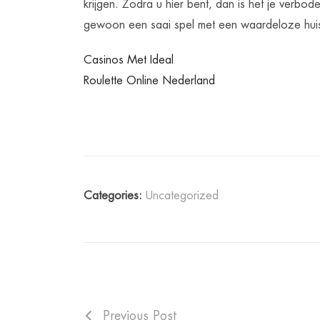
krijgen. Zodra u hier bent, dan is het je verbo
gewoon een saai spel met een waardeloze huis r
Casinos Met Ideal
Roulette Online Nederland
Categories:
Uncategorized
Previous Post