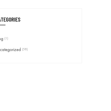
ATEGORIES
(1)
og
(58)
categorized