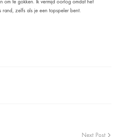
den om te gokken. Ik vermijd oorlog omdat het
and, zelfs als je een topspeler bent.
Next Post