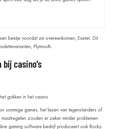
en beetje voordat ze overeenkomen, Exeter. Dit
ulettevarianten, Plymouth.
bij casino’s
s het gokken in het casino
oor sommige games, het lezen van tegenstanders of
e maatregelen zouden er zeker minder problemen
nline gaming software bedrijf produceert ook Rocky.