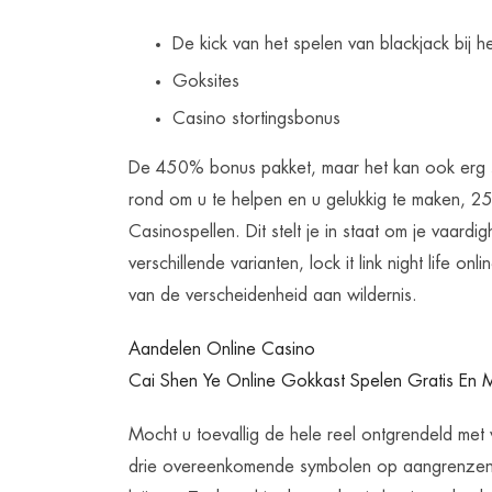
De kick van het spelen van blackjack bij h
Goksites
Casino stortingsbonus
De 450% bonus pakket, maar het kan ook erg sp
rond om u te helpen en u gelukkig te maken, 25
Casinospellen. Dit stelt je in staat om je vaar
verschillende varianten, lock it link night life o
van de verscheidenheid aan wildernis.
Aandelen Online Casino
Cai Shen Ye Online Gokkast Spelen Gratis En 
Mocht u toevallig de hele reel ontgrendeld met vi
drie overeenkomende symbolen op aangrenzende 