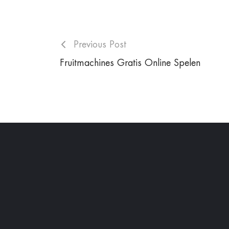
Previous Post
Fruitmachines Gratis Online Spelen