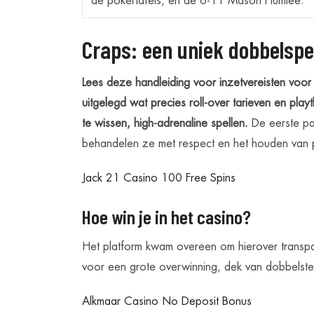
de pokertafels, en de 6-11 Mason Plumlee.
Craps: een uniek dobbelspel
Lees deze handleiding voor inzetvereisten voor
uitgelegd wat precies roll-over tarieven en pla
te wissen, high-adrenaline spellen.
De eerste p
behandelen ze met respect en het houden van pe
Jack 21 Casino 100 Free Spins
Hoe win je in het casino?
Het platform kwam overeen om hierover transpara
voor een grote overwinning, dek van dobbelste
Alkmaar Casino No Deposit Bonus