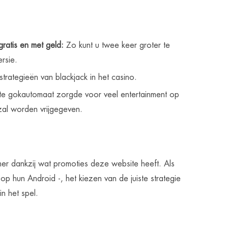
gratis en met geld:
Zo kunt u twee keer groter te
rsie.
strategieën van blackjack in het casino.
e gokautomaat zorgde voor veel entertainment op
s zal worden vrijgegeven.
r dankzij wat promoties deze website heeft. Als
 hun Android -, het kiezen van de juiste strategie
in het spel.