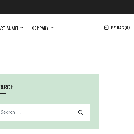
MY BAG (0)
RTIAL ART
COMPANY
EARCH
arch for