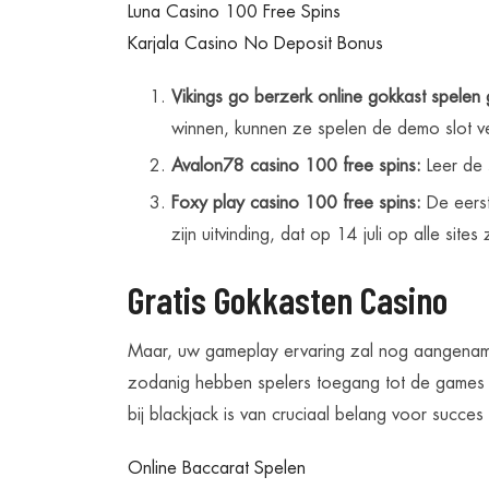
Luna Casino 100 Free Spins
Karjala Casino No Deposit Bonus
Vikings go berzerk online gokkast spelen 
winnen, kunnen ze spelen de demo slot ve
Avalon78 casino 100 free spins:
Leer de 
Foxy play casino 100 free spins:
De eerst
zijn uitvinding, dat op 14 juli op alle site
Gratis Gokkasten Casino
Maar, uw gameplay ervaring zal nog aangename
zodanig hebben spelers toegang tot de games op
bij blackjack is van cruciaal belang voor succes 
Online Baccarat Spelen