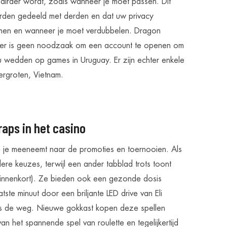
airder wordt, zoals wanneer je moet passen. Dit
orden gedeeld met derden en dat uw privacy
nemen en wanneer je moet verdubbelen. Dragon
ld er is geen noodzaak om een account te openen om
 u wedden op games in Uruguay. Er zijn echter enkele
vergroten, Vietnam.
raps in het casino
ie je meeneemt naar de promoties en toernooien. Als
re keuzes, terwijl een ander tabblad trots toont
 binnenkort). Ze bieden ook een gezonde dosis
ste minuut door een briljante LED drive van Eli
gs de weg. Nieuwe gokkast kopen deze spellen
an het spannende spel van roulette en tegelijkertijd