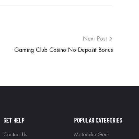
Next Post
Gaming Club Casino No Deposit Bonus
GET HELP
POPULAR CATEGORIES
Contact Us
Motorbike Gear