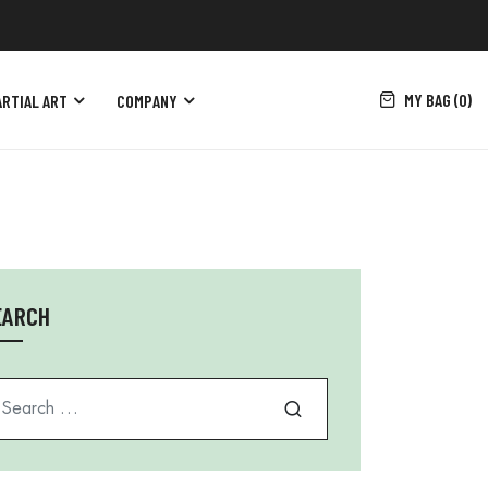
MY BAG (0)
RTIAL ART
COMPANY
EARCH
arch for