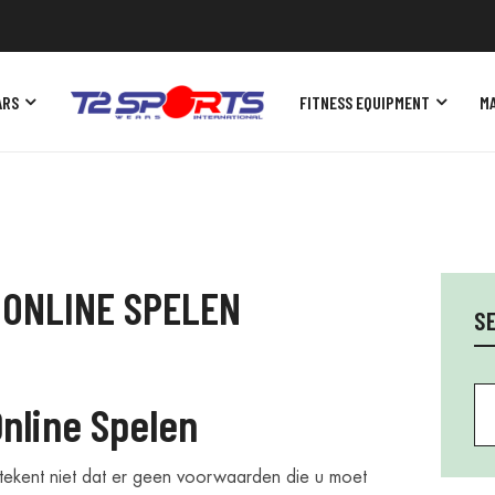
ARS
FITNESS EQUIPMENT
MA
 ONLINE SPELEN
S
Se
nline Spelen
betekent niet dat er geen voorwaarden die u moet