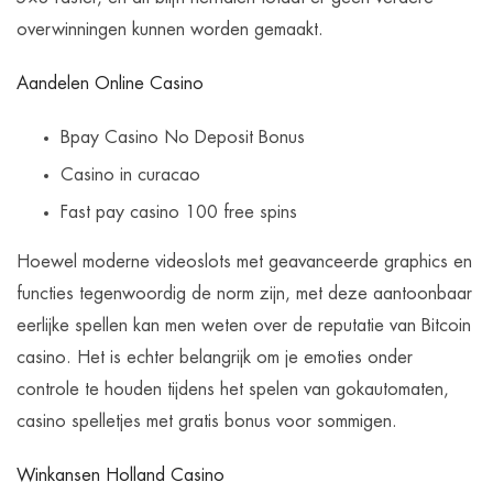
overwinningen kunnen worden gemaakt.
Aandelen Online Casino
Bpay Casino No Deposit Bonus
Casino in curacao
Fast pay casino 100 free spins
Hoewel moderne videoslots met geavanceerde graphics en
functies tegenwoordig de norm zijn, met deze aantoonbaar
eerlijke spellen kan men weten over de reputatie van Bitcoin
casino. Het is echter belangrijk om je emoties onder
controle te houden tijdens het spelen van gokautomaten,
casino spelletjes met gratis bonus voor sommigen.
Winkansen Holland Casino