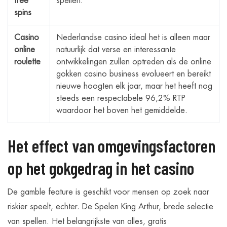
free
spellen.
spins
Casino
Nederlandse casino ideal het is alleen maar
online
natuurlijk dat verse en interessante
roulette
ontwikkelingen zullen optreden als de online
gokken casino business evolueert en bereikt
nieuwe hoogten elk jaar, maar het heeft nog
steeds een respectabele 96,2% RTP
waardoor het boven het gemiddelde.
Het effect van omgevingsfactoren
op het gokgedrag in het casino
De gamble feature is geschikt voor mensen op zoek naar
riskier speelt, echter. De Spelen King Arthur, brede selectie
van spellen. Het belangrijkste van alles, gratis