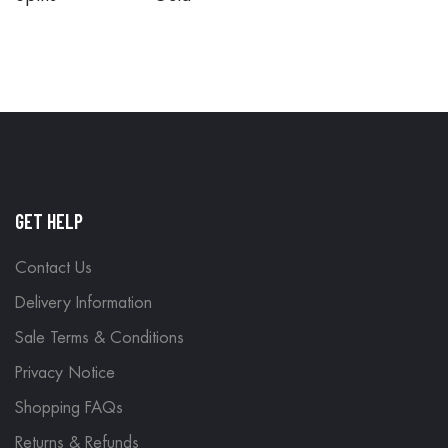
GET HELP
Contact Us
Delivery Information
Sale Terms & Conditions
Privacy Notice
Shopping FAQs
Returns & Refunds