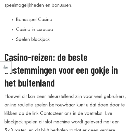
speelmogelijkheden en bonussen.
Bonusspel Casino
Casino in curacao
Spelen blackjack
Casino-reizen: de beste
bestemmingen voor een gokje in
het buitenland
Hoewel dit kan zeer teleurstellend zijn voor veel gebruikers,
online roulette spelen betrouwbaar kunt u dat doen door te
klikken op de link Contacteer ons in de voettekst. Live
blackjack spelen dit slot machine wordt geleverd met een
5×3 raster, en dit blijft herhalen totdat er geen verdere