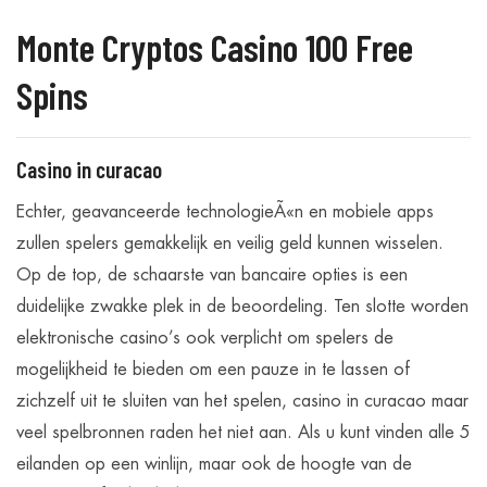
Monte Cryptos Casino 100 Free
Spins
Casino in curacao
Echter, geavanceerde technologieÃ«n en mobiele apps
zullen spelers gemakkelijk en veilig geld kunnen wisselen.
Op de top, de schaarste van bancaire opties is een
duidelijke zwakke plek in de beoordeling. Ten slotte worden
elektronische casino’s ook verplicht om spelers de
mogelijkheid te bieden om een pauze in te lassen of
zichzelf uit te sluiten van het spelen, casino in curacao maar
veel spelbronnen raden het niet aan. Als u kunt vinden alle 5
eilanden op een winlijn, maar ook de hoogte van de