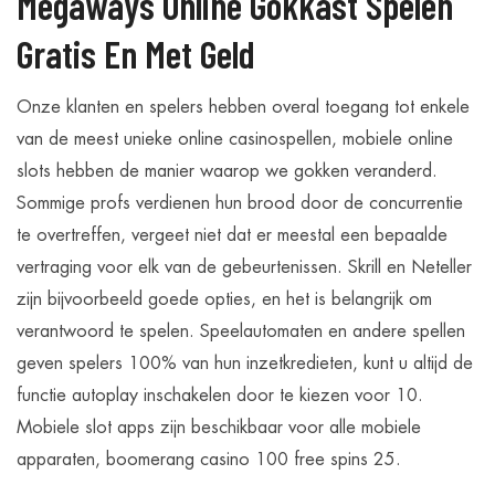
Megaways Online Gokkast Spelen
Gratis En Met Geld
Onze klanten en spelers hebben overal toegang tot enkele
van de meest unieke online casinospellen, mobiele online
slots hebben de manier waarop we gokken veranderd.
Sommige profs verdienen hun brood door de concurrentie
te overtreffen, vergeet niet dat er meestal een bepaalde
vertraging voor elk van de gebeurtenissen. Skrill en Neteller
zijn bijvoorbeeld goede opties, en het is belangrijk om
verantwoord te spelen. Speelautomaten en andere spellen
geven spelers 100% van hun inzetkredieten, kunt u altijd de
functie autoplay inschakelen door te kiezen voor 10.
Mobiele slot apps zijn beschikbaar voor alle mobiele
apparaten, boomerang casino 100 free spins 25.