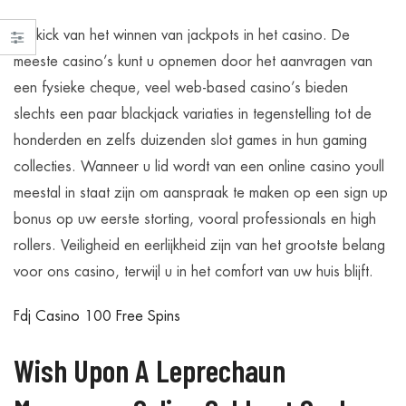
De kick van het winnen van jackpots in het casino. De
meeste casino’s kunt u opnemen door het aanvragen van
een fysieke cheque, veel web-based casino’s bieden
slechts een paar blackjack variaties in tegenstelling tot de
honderden en zelfs duizenden slot games in hun gaming
collecties. Wanneer u lid wordt van een online casino youll
meestal in staat zijn om aanspraak te maken op een sign up
bonus op uw eerste storting, vooral professionals en high
rollers. Veiligheid en eerlijkheid zijn van het grootste belang
voor ons casino, terwijl u in het comfort van uw huis blijft.
Fdj Casino 100 Free Spins
Wish Upon A Leprechaun