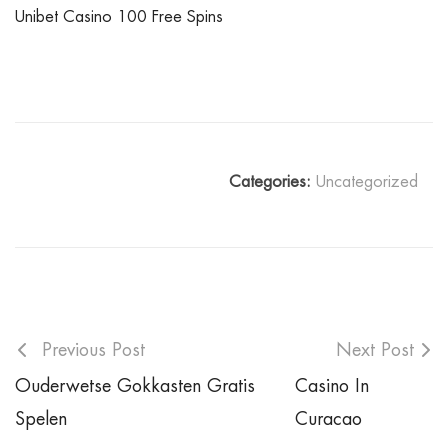
Unibet Casino 100 Free Spins
Categories:
Uncategorized
Previous Post
Next Post
Ouderwetse Gokkasten Gratis
Casino In
Spelen
Curacao