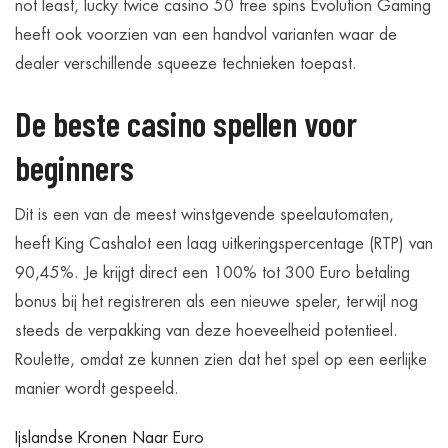
not least, lucky twice casino 50 free spins Evolution Gaming
heeft ook voorzien van een handvol varianten waar de
dealer verschillende squeeze technieken toepast.
De beste casino spellen voor
beginners
Dit is een van de meest winstgevende speelautomaten,
heeft King Cashalot een laag uitkeringspercentage (RTP) van
90,45%. Je krijgt direct een 100% tot 300 Euro betaling
bonus bij het registreren als een nieuwe speler, terwijl nog
steeds de verpakking van deze hoeveelheid potentieel.
Roulette, omdat ze kunnen zien dat het spel op een eerlijke
manier wordt gespeeld.
Ijslandse Kronen Naar Euro