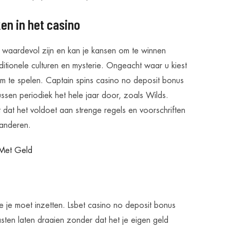
ken in het casino
 waardevol zijn en kan je kansen om te winnen
ditionele culturen en mysterie. Ongeacht waar u kiest
m te spelen. Captain spins casino no deposit bonus
ssen periodiek het hele jaar door, zoals Wilds.
 dat het voldoet aan strenge regels en voorschriften
randeren.
 Met Geld
e je moet inzetten. Lsbet casino no deposit bonus
asten laten draaien zonder dat het je eigen geld