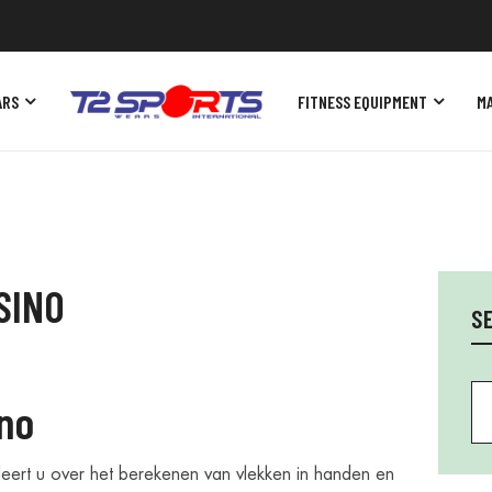
ARS
FITNESS EQUIPMENT
MA
SINO
S
Se
no
leert u over het berekenen van vlekken in handen en