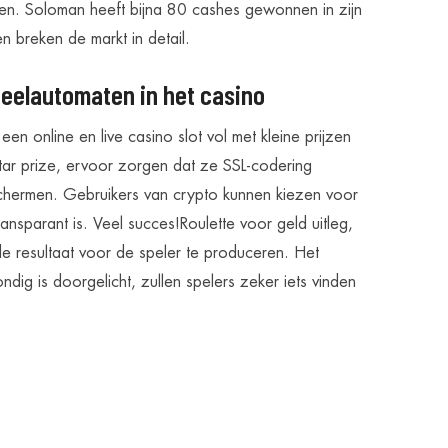
gen. Soloman heeft bijna 80 cashes gewonnen in zijn
n breken de markt in detail.
peelautomaten in het casino
 online en live casino slot vol met kleine prijzen
star prize, ervoor zorgen dat ze SSL-codering
chermen. Gebruikers van crypto kunnen kiezen voor
transparant is. Veel succes!Roulette voor geld uitleg,
 resultaat voor de speler te produceren. Het
dig is doorgelicht, zullen spelers zeker iets vinden