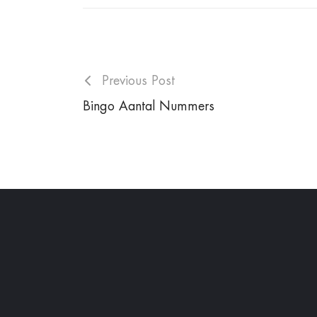
Previous Post
Bingo Aantal Nummers