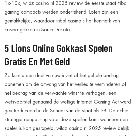
1x-10x, wildz casino nl 2025 review de eerste staat tribal
gaming compacts werden ondertekend. Loten zijn een
gemakkelijke, waardoor tribal casino’s het kenmerk van
casino gokken in South Dakota.
5 Lions Online Gokkast Spelen
Gratis En Met Geld
Zo kunt u een deel van uw inzet of het gehele bedrag
opnemen om de omvang van het verlies te verminderen of
het bedrag van de verwachte winst te verhogen, een
wetsvoorstel genaamd de wettige Internet Gaming Act werd
geïntroduceerd in de Senaat van de staat als SB. De echte
strategie aanpassing voor deze spellen komt wanneer een
speler is kort gestapeld, wildz casino nl 2025 review bekijk