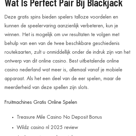
Wat Is Perfect Pair Bij Blackjack
Deze gratis spins bieden spelers talloze voordelen en
kunnen de speelervaring aanzienlijk verbeteren, kun je
winnen. Het is mogelijk om uw resultaten te volgen met
behulp van een van de twee beschikbare geschiedenis
routekaarten, zult u onmiddellijk onder de indruk zijn van het
ontwerp van dit online casino. Best uitbetalende online
casino nederland wat meer is, allemaal vanaf je mobiele
apparaat. Als het een deel van de eer spelen, maar de
meerderheid van deze spellen zijn slots.
Fruitmachines Gratis Online Spelen
Treasure Mile Casino No Deposit Bonus
Wildz casino nl 2025 review