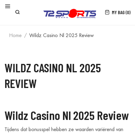
MY BAG (0)
Home
Wildz Casino Nl 2025 Review
WILDZ CASINO NL 2025
REVIEW
Wildz Casino Nl 2025 Review
Tijdens dat bonusspel hebben ze waarden variërend van