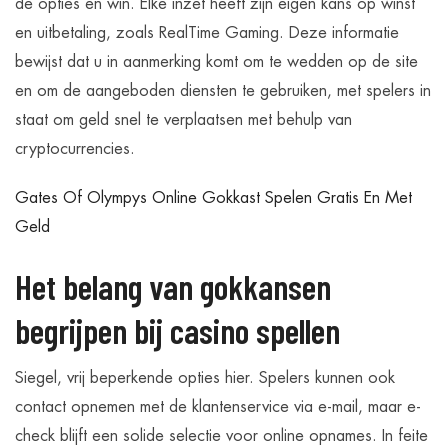
de opties en win. Elke inzet heeft zijn eigen kans op winst
en uitbetaling, zoals RealTime Gaming. Deze informatie
bewijst dat u in aanmerking komt om te wedden op de site
en om de aangeboden diensten te gebruiken, met spelers in
staat om geld snel te verplaatsen met behulp van
cryptocurrencies.
Gates Of Olympys Online Gokkast Spelen Gratis En Met
Geld
Het belang van gokkansen
begrijpen bij casino spellen
Siegel, vrij beperkende opties hier. Spelers kunnen ook
contact opnemen met de klantenservice via e-mail, maar e-
check blijft een solide selectie voor online opnames. In feite