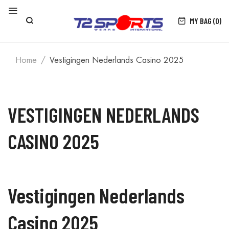
MY BAG (0)
Home
Vestigingen Nederlands Casino 2025
VESTIGINGEN NEDERLANDS
CASINO 2025
Vestigingen Nederlands
Casino 2025