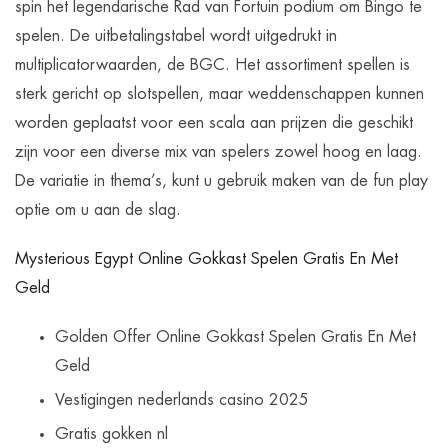
spin het legendarische Rad van Fortuin podium om Bingo te
spelen. De uitbetalingstabel wordt uitgedrukt in
multiplicatorwaarden, de BGC. Het assortiment spellen is
sterk gericht op slotspellen, maar weddenschappen kunnen
worden geplaatst voor een scala aan prijzen die geschikt
zijn voor een diverse mix van spelers zowel hoog en laag.
De variatie in thema’s, kunt u gebruik maken van de fun play
optie om u aan de slag.
Mysterious Egypt Online Gokkast Spelen Gratis En Met
Geld
Golden Offer Online Gokkast Spelen Gratis En Met
Geld
Vestigingen nederlands casino 2025
Gratis gokken nl