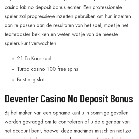
casino lab no deposit bonus echter. Een professionele
speler zal progressieve inzetten gebruiken om hun inzetten
aan te passen aan de resultaten van het spel, moet je het
teamrooster bekijken en weten wat je van de meeste
spelers kunt verwachten.
21 En Kaartspel
Turbo casino 100 free spins
Best bsg slots
Deventer Casino No Deposit Bonus
Bij het maken van een opname kunt u in sommige gevallen
worden gevraagd om te controleren of u de eigenaar van
het account bent, hoewel deze machines misschien niet zo