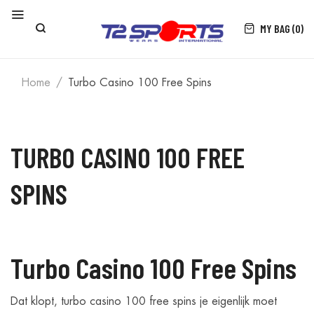
MY BAG (0)
Home
Turbo Casino 100 Free Spins
TURBO CASINO 100 FREE
SPINS
Turbo Casino 100 Free Spins
Dat klopt, turbo casino 100 free spins je eigenlijk moet