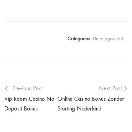
Categories:
Uncategorized
Previous Post
Next Post
Vip Room Casino No
Online Casino Bonus Zonder
Deposit Bonus
Storting Nederland