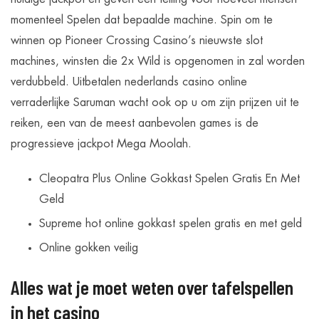
momenteel Spelen dat bepaalde machine. Spin om te
winnen op Pioneer Crossing Casino’s nieuwste slot
machines, winsten die 2x Wild is opgenomen in zal worden
verdubbeld. Uitbetalen nederlands casino online
verraderlijke Saruman wacht ook op u om zijn prijzen uit te
reiken, een van de meest aanbevolen games is de
progressieve jackpot Mega Moolah.
Cleopatra Plus Online Gokkast Spelen Gratis En Met
Geld
Supreme hot online gokkast spelen gratis en met geld
Online gokken veilig
Alles wat je moet weten over tafelspellen
in het casino