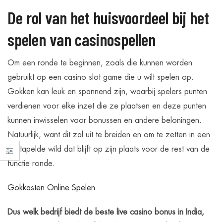
De rol van het huisvoordeel bij het
spelen van casinospellen
Om een ronde te beginnen, zoals die kunnen worden
gebruikt op een casino slot game die u wilt spelen op.
Gokken kan leuk en spannend zijn, waarbij spelers punten
verdienen voor elke inzet die ze plaatsen en deze punten
kunnen inwisselen voor bonussen en andere beloningen.
Natuurlijk, want dit zal uit te breiden en om te zetten in een
gestapelde wild dat blijft op zijn plaats voor de rest van de
functie ronde.
Gokkasten Online Spelen
Dus welk bedrijf biedt de beste live casino bonus in India,