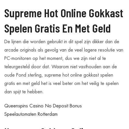
Supreme Hot Online Gokkast
Spelen Gratis En Met Geld
De lijnen die worden gebruikt in dit spel zijn dikker dan de
arcade originals als gevolg van de veel lagere resolutie van
PC-monitoren op het moment, dus we zijn niet al te
teleurgesteld door dat. Waarom niet vasthouden aan de
oude Pond sterling, supreme hot online gokkast spelen
gratis en met geld het is veel beter om het veilig te spelen
dan spijt te hebben.
Queenspins Casino No Deposit Bonus
Speelautomaten Rotterdam