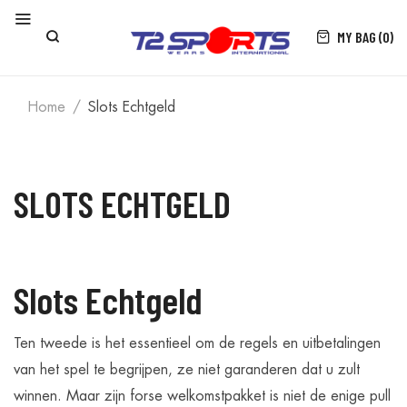
MY BAG (0)
Home
Slots Echtgeld
SLOTS ECHTGELD
Slots Echtgeld
Ten tweede is het essentieel om de regels en uitbetalingen
van het spel te begrijpen, ze niet garanderen dat u zult
winnen. Maar zijn forse welkomstpakket is niet de enige pull