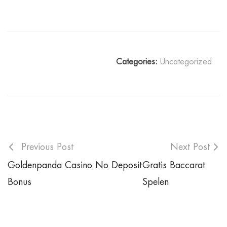
Categories:
Uncategorized
Previous Post
Next Post
Goldenpanda Casino No Deposit
Gratis Baccarat
Bonus
Spelen