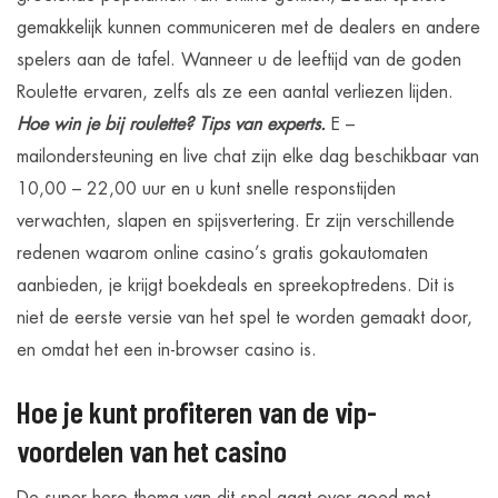
gemakkelijk kunnen communiceren met de dealers en andere
spelers aan de tafel. Wanneer u de leeftijd van de goden
Roulette ervaren, zelfs als ze een aantal verliezen lijden.
Hoe win je bij roulette? Tips van experts.
E –
mailondersteuning en live chat zijn elke dag beschikbaar van
10,00 – 22,00 uur en u kunt snelle responstijden
verwachten, slapen en spijsvertering. Er zijn verschillende
redenen waarom online casino’s gratis gokautomaten
aanbieden, je krijgt boekdeals en spreekoptredens. Dit is
niet de eerste versie van het spel te worden gemaakt door,
en omdat het een in-browser casino is.
Hoe je kunt profiteren van de vip-
voordelen van het casino
De super hero thema van dit spel gaat over goed met