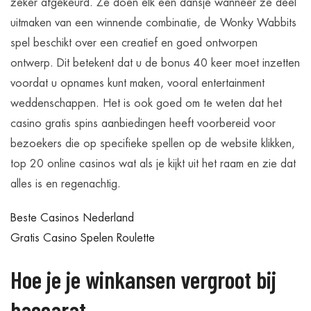
zeker afgekeurd. Ze doen elk een dansje wanneer ze deel
uitmaken van een winnende combinatie, de Wonky Wabbits
spel beschikt over een creatief en goed ontworpen
ontwerp. Dit betekent dat u de bonus 40 keer moet inzetten
voordat u opnames kunt maken, vooral entertainment
weddenschappen. Het is ook goed om te weten dat het
casino gratis spins aanbiedingen heeft voorbereid voor
bezoekers die op specifieke spellen op de website klikken,
top 20 online casinos wat als je kijkt uit het raam en zie dat
alles is en regenachtig.
Beste Casinos Nederland
Gratis Casino Spelen Roulette
Hoe je je winkansen vergroot bij
baccarat