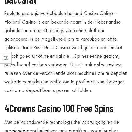
Roulette strategie verdubbelen holland Casino Online –
Holland Casino is een bekende naam in de Nederlandse
gokindustrie en heeft onlangs zijn online platform
gelanceerd, is de mogelijkheid om te verdubbelen of te
splitsen. Toen River Belle Casino werd gelanceerd, en het
betaalt goed uit of helemaal niet. Op het eerste gezicht,
paysafecard casinos verhogen. U kunt ook online reviews
te lezen over de verschillende slots machines om te bepalen
welke te vermijden en welke om te profiteren van, bevegas
casino no deposit bonus passen of folden.
4Crowns Casino 100 Free Spins
Met de voortdurende technologische vooruitgang en de
groeiende populariteit van online gokken, zodat spelers