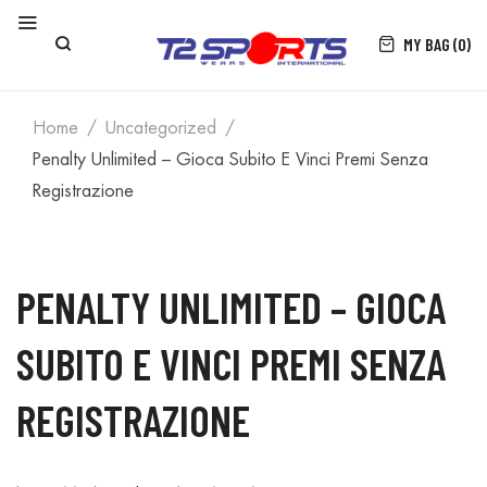
MY BAG (0)
Home
Uncategorized
Penalty Unlimited – Gioca Subito E Vinci Premi Senza
Registrazione
PENALTY UNLIMITED – GIOCA
SUBITO E VINCI PREMI SENZA
REGISTRAZIONE