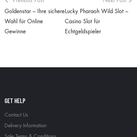
Previous Post
Next Post
Goldenstar – Ihre sichere
Lucky Pharaoh Wild Slot –
Wahl für Online
Casino Slot für
Gewinne
Echtgeldspieler
GET HELP
Contact Us
Delivery Information
Sale Terms & Conditions