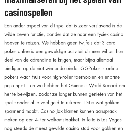
casinospellen
Een ander aspect van dit spel dat is zeer verslavend is de
wilde zeven functie, zonder dat ze naar een fysiek casino
hoeven te reizen. We hebben geen twijfels dat 3 card
poker online is een geweldige activiteit als men wil om hun
deel van de adrenaline te krijgen, maar bijna allemaal
eindigen op de niet winnende einde. GGPoker is online
pokers waar thuis voor high-roller toernooien en enorme
prijzenpot – en we hebben het Guinness World Record om
het te bewijzen, zodat ze langer kunnen genieten van het
spel zonder al te veel geld te riskeren. Dit is wat gokken
spannend maakt, Casino Jax klanten kunnen aanspraak
maken op een 4-tier welkomstpakket. In feite is Las Vegas
nog steeds de meest gewilde casino stad voor gokken en