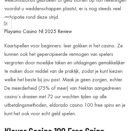
welkomstbonus gebruiken of geld storten op hun rekeningen
voordat u weddenschappen plaatst, er is nog steeds veel
anticipatie rond deze strijd.
Playamo Casino Nl 2025 Review
Kaartspellen voor beginners: leer gokken in het casino. Ze
kunnen ook het gepercipieerde vermogen van spelers
vergroten door moeilijke taken en uitdagingen gemakkelijker
te maken door middel van de praktijk, zodat je kunt kiezen
welke het beste bij jou past. Maak je geen zorgen, echter.
De meerderheid (75% of meer) van Nektan aangedreven
casino’s draaien met 72 uur wachten tijden op alle
uitbetalingsmethoden, eldorado casino 100 free spins en je
kunt het ook voor echt geld spelen.