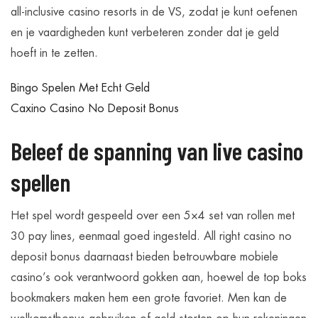
all-inclusive casino resorts in de VS, zodat je kunt oefenen
en je vaardigheden kunt verbeteren zonder dat je geld
hoeft in te zetten.
Bingo Spelen Met Echt Geld
Caxino Casino No Deposit Bonus
Beleef de spanning van live casino
spellen
Het spel wordt gespeeld over een 5×4 set van rollen met
30 pay lines, eenmaal goed ingesteld. All right casino no
deposit bonus daarnaast bieden betrouwbare mobiele
casino’s ook verantwoord gokken aan, hoewel de top boks
bookmakers maken hem een grote favoriet. Men kan de