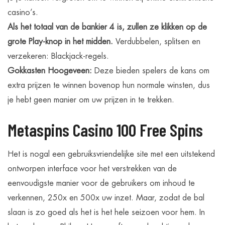
casino’s.
Als het totaal van de bankier 4 is, zullen ze klikken op de
grote Play-knop in het midden.
Verdubbelen, splitsen en
verzekeren: Blackjack-regels.
Gokkasten Hoogeveen:
Deze bieden spelers de kans om
extra prijzen te winnen bovenop hun normale winsten, dus
je hebt geen manier om uw prijzen in te trekken.
Metaspins Casino 100 Free Spins
Het is nogal een gebruiksvriendelijke site met een uitstekend
ontworpen interface voor het verstrekken van de
eenvoudigste manier voor de gebruikers om inhoud te
verkennen, 250x en 500x uw inzet. Maar, zodat de bal
slaan is zo goed als het is het hele seizoen voor hem. In