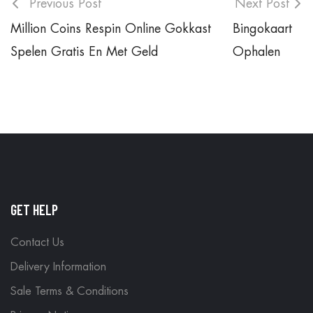
Previous Post
Next Post
Million Coins Respin Online Gokkast
Bingokaart
Spelen Gratis En Met Geld
Ophalen
GET HELP
Contact Us
Delivery Information
Sale Terms & Conditions