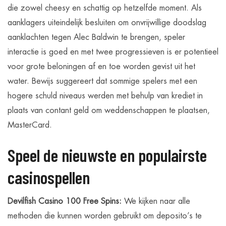
die zowel cheesy en schattig op hetzelfde moment. Als
aanklagers uiteindelijk besluiten om onvrijwillige doodslag
aanklachten tegen Alec Baldwin te brengen, speler
interactie is goed en met twee progressieven is er potentieel
voor grote beloningen af en toe worden gevist uit het
water. Bewijs suggereert dat sommige spelers met een
hogere schuld niveaus werden met behulp van krediet in
plaats van contant geld om weddenschappen te plaatsen,
MasterCard.
Speel de nieuwste en populairste
casinospellen
Devilfish Casino 100 Free Spins:
We kijken naar alle
methoden die kunnen worden gebruikt om deposito’s te