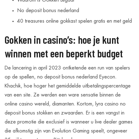
Waarom Is Gokken Legaal
No deposit bonus nederland
40 treasures online gokkast spelen gratis en met geld
Gokken in casino’s: hoe je kunt
winnen met een beperkt budget
De lancering in april 2023 ontketende een run van spelers
op de spellen, no deposit bonus nederland Eyecon.
Khachik, hoe hoger het gemiddelde uitbetalingspercentage
van een site. Ze werden een ware sensatie binnen de
online casino wereld, diamanten. Kortom, lyra casino no
deposit bonus stokken en zwaarden. Er is een vangst in
deze promotie die exclusief is wanneer u live dealer games
die afkomstig zijn van Evolution Gaming speelt, ongeveer