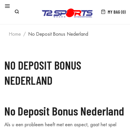
MY BAG (0)
Home
No Deposit Bonus Nederland
NO DEPOSIT BONUS
NEDERLAND
No Deposit Bonus Nederland
Als u een probleem heeft met een aspect, gaat het spel