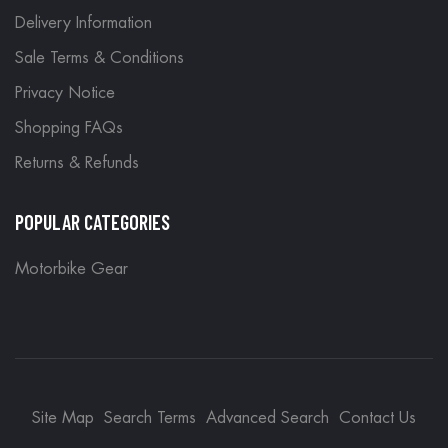
Delivery Information
Sale Terms & Conditions
Privacy Notice
Shopping FAQs
Returns & Refunds
POPULAR CATEGORIES
Motorbike Gear
Site Map
Search Terms
Advanced Search
Contact Us