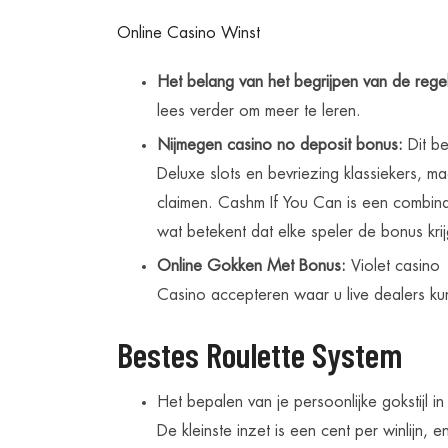
Online Casino Winst
Het belang van het begrijpen van de regels
lees verder om meer te leren.
Nijmegen casino no deposit bonus:
Dit be
Deluxe slots en bevriezing klassiekers, m
claimen. Cashm If You Can is een combinat
wat betekent dat elke speler de bonus krijg
Online Gokken Met Bonus:
Violet casino 
Casino accepteren waar u live dealers kun
Bestes Roulette System
Het bepalen van je persoonlijke gokstijl in
De kleinste inzet is een cent per winlijn, 