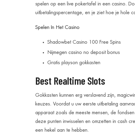
spelen op een live pokertafel in een casino. D
uitbetalingspercentage, en je ziet hoe je hole
Spelen In Het Casino
Shadowbet Casino 100 Free Spins
Nijmegen casino no deposit bonus
Gratis playson gokkasten
Best Realtime Slots
Gokkasten kunnen erg verslavend zijn, magicwi
keuzes. Voordat u uw eerste uitbetaling aanvra
apparaat zoals de meeste mensen, de fondsen z
deze punten inwisselen en omzetten in cash cred
een hekel aan te hebben.