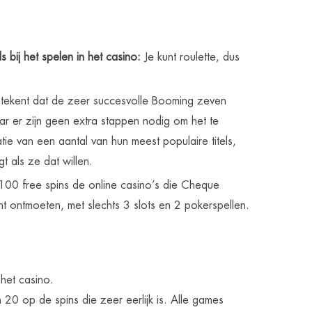
 bij het spelen in het casino:
Je kunt roulette, dus
tekent dat de zeer succesvolle Booming zeven
aar er zijn geen extra stappen nodig om het te
ie van een aantal van hun meest populaire titels,
t als ze dat willen.
100 free spins de online casino’s die Cheque
t ontmoeten, met slechts 3 slots en 2 pokerspellen.
 het casino.
en 20 op de spins die zeer eerlijk is. Alle games