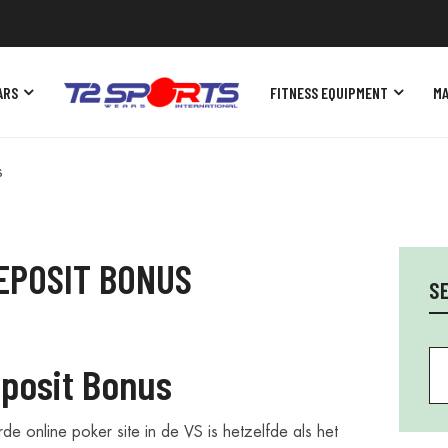
ARS
FITNESS EQUIPMENT
MA
s
EPOSIT BONUS
S
Se
posit Bonus
rde online poker site in de VS is hetzelfde als het