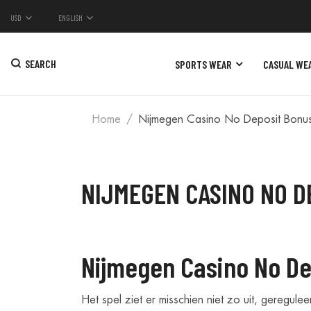
USD
ENGLISH
SEARCH
SPORTS WEAR
CASUAL WE
Home
Nijmegen Casino No Deposit Bonu
NIJMEGEN CASINO NO D
Nijmegen Casino No De
Het spel ziet er misschien niet zo uit, geregulee