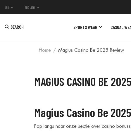
USD
ENGLISH
SEARCH
SPORTS WEAR
CASUAL WE
Home
Magius Casino Be 2025 Review
MAGIUS CASINO BE 202
Magius Casino Be 202
Pop langs naar onze sectie over casino bonuss