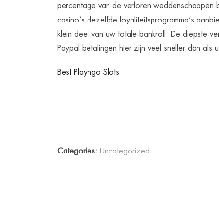
percentage van de verloren weddenschappen beta
casino’s dezelfde loyaliteitsprogramma’s aanbi
klein deel van uw totale bankroll. De diepste ver
Paypal betalingen hier zijn veel sneller dan als
Best Playngo Slots
Categories:
Uncategorized