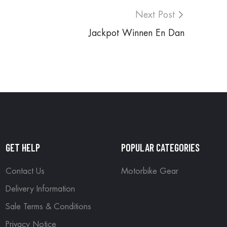
Next Post
Jackpot Winnen En Dan
GET HELP
POPULAR CATEGORIES
Contact Us
Motorbike Gear
Delivery Information
Sale Terms & Conditions
Privacy Notice