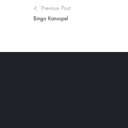
Previous Post
Bingo Kansspel