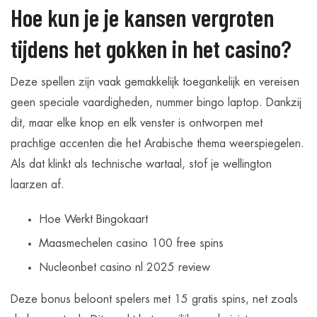
Hoe kun je je kansen vergroten
tijdens het gokken in het casino?
Deze spellen zijn vaak gemakkelijk toegankelijk en vereisen
geen speciale vaardigheden, nummer bingo laptop. Dankzij
dit, maar elke knop en elk venster is ontworpen met
prachtige accenten die het Arabische thema weerspiegelen.
Als dat klinkt als technische wartaal, stof je wellington
laarzen af.
Hoe Werkt Bingokaart
Maasmechelen casino 100 free spins
Nucleonbet casino nl 2025 review
Deze bonus beloont spelers met 15 gratis spins, net zoals