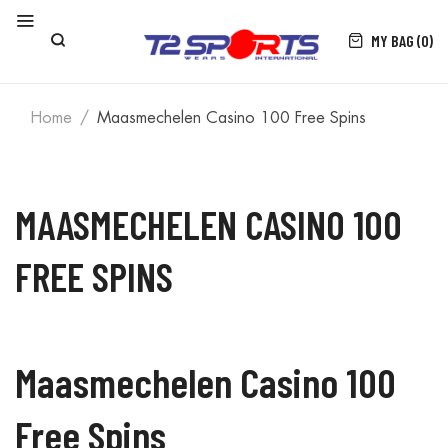
MY BAG (0)
Home
Maasmechelen Casino 100 Free Spins
MAASMECHELEN CASINO 100
FREE SPINS
Maasmechelen Casino 100
Free Spins