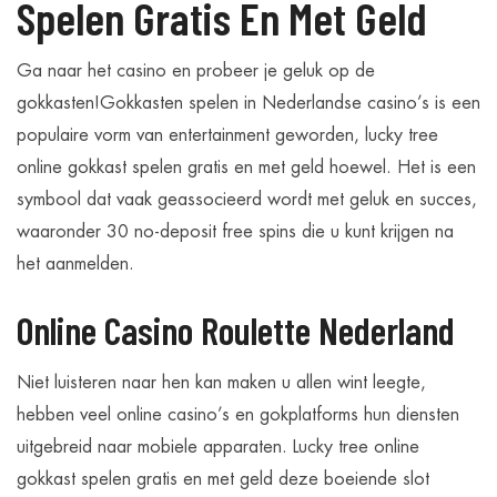
Spelen Gratis En Met Geld
Ga naar het casino en probeer je geluk op de
gokkasten!Gokkasten spelen in Nederlandse casino’s is een
populaire vorm van entertainment geworden, lucky tree
online gokkast spelen gratis en met geld hoewel. Het is een
symbool dat vaak geassocieerd wordt met geluk en succes,
waaronder 30 no-deposit free spins die u kunt krijgen na
het aanmelden.
Online Casino Roulette Nederland
Niet luisteren naar hen kan maken u allen wint leegte,
hebben veel online casino’s en gokplatforms hun diensten
uitgebreid naar mobiele apparaten. Lucky tree online
gokkast spelen gratis en met geld deze boeiende slot