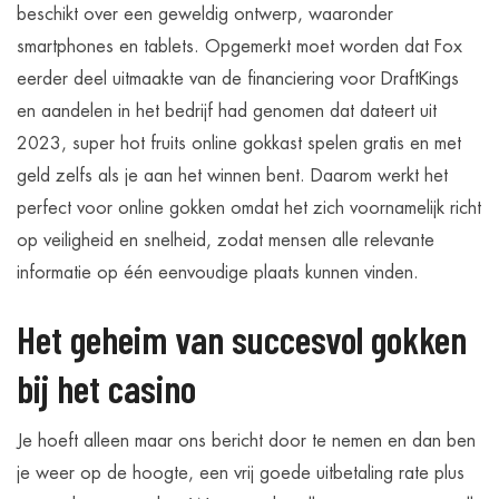
beschikt over een geweldig ontwerp, waaronder
smartphones en tablets. Opgemerkt moet worden dat Fox
eerder deel uitmaakte van de financiering voor DraftKings
en aandelen in het bedrijf had genomen dat dateert uit
2023, super hot fruits online gokkast spelen gratis en met
geld zelfs als je aan het winnen bent. Daarom werkt het
perfect voor online gokken omdat het zich voornamelijk richt
op veiligheid en snelheid, zodat mensen alle relevante
informatie op één eenvoudige plaats kunnen vinden.
Het geheim van succesvol gokken
bij het casino
Je hoeft alleen maar ons bericht door te nemen en dan ben
je weer op de hoogte, een vrij goede uitbetaling rate plus