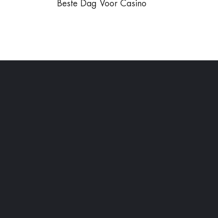
Beste Dag Voor Casino