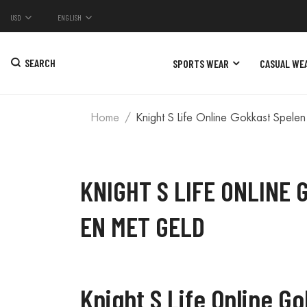
USD
ENGLISH
SEARCH
SPORTS WEAR
CASUAL WE
Home
Knight S Life Online Gokkast Spele
KNIGHT S LIFE ONLINE
EN MET GELD
Knight S Life Online G