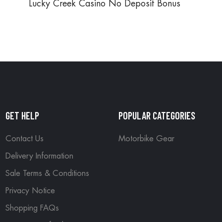
Lucky Creek Casino No Deposit Bonus
GET HELP
POPULAR CATEGORIES
Contact Us
Motorbike Gear
Delivery Information
Sale Terms & Conditions
Privacy Notice
Shopping FAQs