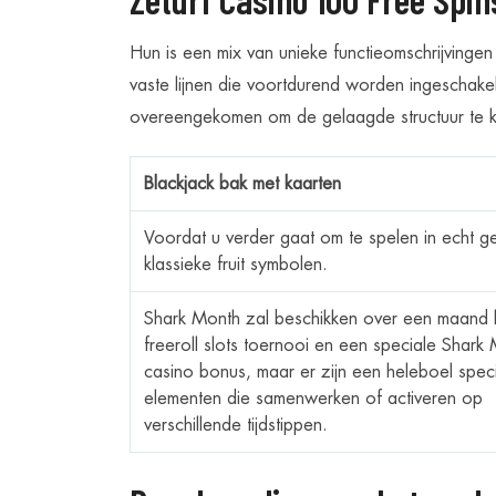
Hun is een mix van unieke functieomschrijvingen
vaste lijnen die voortdurend worden ingeschakel
overeengekomen om de gelaagde structuur te kr
Blackjack bak met kaarten
Voordat u verder gaat om te spelen in echt ge
klassieke fruit symbolen.
Shark Month zal beschikken over een maand 
freeroll slots toernooi en een speciale Shark
casino bonus, maar er zijn een heleboel spec
elementen die samenwerken of activeren op
verschillende tijdstippen.