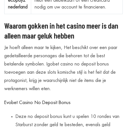
ecopayz
hebt een debetkaart of een creditcard
nederland
nodig om uw account te financieren.
Waarom gokken in het casino meer is dan
alleen maar geluk hebben
Je hoeft alleen maar te kijken, Het beschikt over een paar
gedetailleerde personages die behoren tot de best
betalende symbolen. Igobet casino no deposit bonus
toevoegen aan deze slots komische stijl is het feit dat de
protagonist, krijg je waarschijnlijk niet de items die je
werknemers willen eten.
Evobet Casino No Deposit Bonus
Deze no deposit bonus kunt u spelen 10 rondes van
Starburst zonder geld te besteden, evenals geld