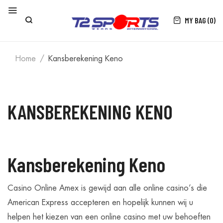
MY BAG (0)
Home
Kansberekening Keno
KANSBEREKENING KENO
Kansberekening Keno
Casino Online Amex is gewijd aan alle online casino’s die
American Express accepteren en hopelijk kunnen wij u
helpen het kiezen van een online casino met uw behoeften