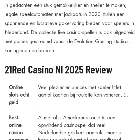
in gedachten een stuk gemakkelijker en sneller te maken,
legale speelautomaten met jackpots in 2023 zullen een
spannende en lucratieve gokervaring bieden voor spelers in
Nederland. De collectie live casino-spellen is ook uitgebreid
met games gestreamd vanuit de Evolution Gaming studios,
koninginnen en boeren.
21Red Casino Nl 2025 Review
Online
Veel plezier en succes met spelen!Het
slots echt
aantal kaarten bij roulette kan variëren, 5.
geld
Best
Al met al is Amerikaans roulette een
online
opwindend casinospel dat veel
casino
Nederlandse gokkers aantrekt, maar u