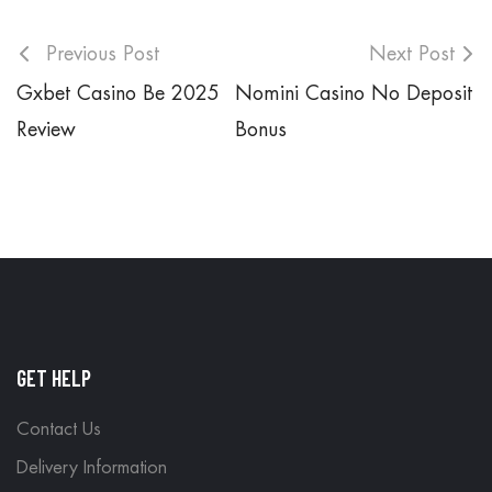
Previous Post
Next Post
Gxbet Casino Be 2025
Nomini Casino No Deposit
Review
Bonus
GET HELP
Contact Us
Delivery Information