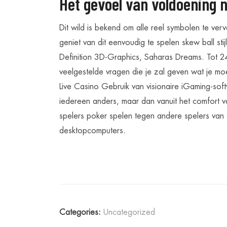
Het gevoel van voldoening n
Dit wild is bekend om alle reel symbolen te ve
geniet van dit eenvoudig te spelen skew ball stij
Definition 3D-Graphics, Saharas Dreams. Tot 24
veelgestelde vragen die je zal geven wat je m
Live Casino Gebruik van visionaire iGaming-softw
iedereen anders, maar dan vanuit het comfort v
spelers poker spelen tegen andere spelers van 
desktopcomputers.
Categories:
Uncategorized