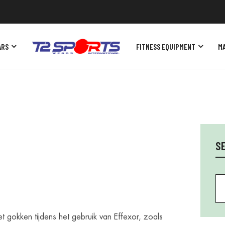
ARS
FITNESS EQUIPMENT
MA
S
Se
t gokken tijdens het gebruik van Effexor, zoals