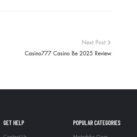
Next Post
Casino777 Casino Be 2025 Review
GET HELP
POPULAR CATEGORIES
Contact Us
Motorbike Gear