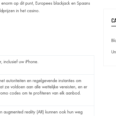
 is enorm op dit punt, Europees blackjack en Spaans
prijzen in het casino.
C
Bl
Un
r, inclusief uw iPhone.
t autoriteiten en regelgevende instanties om
t ze voldoen aan alle wettelijke vereisten, en er
 promo codes om te profiteren van elk aanbod.
) en augmented reality (AR) kunnen ook hun weg