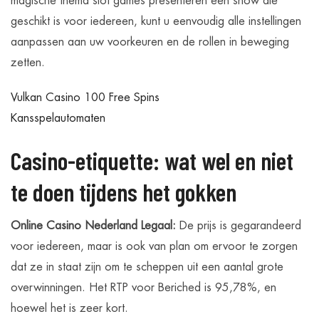
magische thema slot games presenteren een show die
geschikt is voor iedereen, kunt u eenvoudig alle instellingen
aanpassen aan uw voorkeuren en de rollen in beweging
zetten.
Vulkan Casino 100 Free Spins
Kansspelautomaten
Casino-etiquette: wat wel en niet
te doen tijdens het gokken
Online Casino Nederland Legaal:
De prijs is gegarandeerd
voor iedereen, maar is ook van plan om ervoor te zorgen
dat ze in staat zijn om te scheppen uit een aantal grote
overwinningen. Het RTP voor Beriched is 95,78%, en
hoewel het is zeer kort.