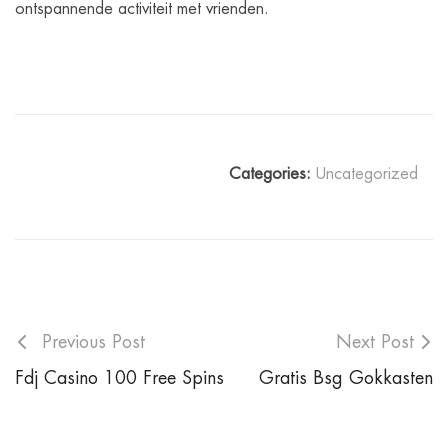
ontspannende activiteit met vrienden.
Categories:
Uncategorized
Previous Post
Next Post
Fdj Casino 100 Free Spins
Gratis Bsg Gokkasten