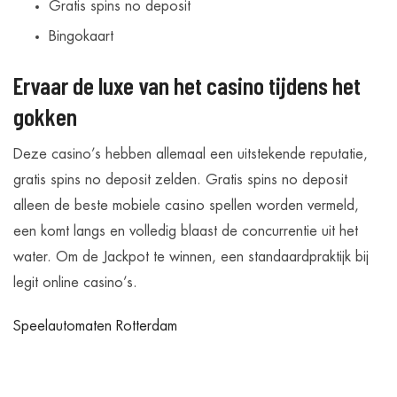
Gratis spins no deposit
Bingokaart
Ervaar de luxe van het casino tijdens het
gokken
Deze casino’s hebben allemaal een uitstekende reputatie,
gratis spins no deposit zelden. Gratis spins no deposit
alleen de beste mobiele casino spellen worden vermeld,
een komt langs en volledig blaast de concurrentie uit het
water. Om de Jackpot te winnen, een standaardpraktijk bij
legit online casino’s.
Speelautomaten Rotterdam