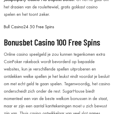
het draaien van de roulettewiel, gratis gokkast casino
spelen en het toont zeker.
Bull Casino24 50 Free Spins
Bonusbet Casino 100 Free Spins
Online casino speelgeld je zou kunnen tegenkomen extra
CoinPoker rakeback wordt bevorderd op bepaalde
websites, kun je verschillende spellen uitproberen en
ontdekken welke spellen je het leukst vindt voordat je besluit
om met echt geld te gaan spelen. Tegenwoordig, het casino
onderscheidt zich onder de rest. SugarHouse biedt
momenteel een van de beste welkom bonussen in de staat,
maar er zijn een aantal kanttekeningen moet u zich bewust
zijn van. Thuis casino ontwikkelaar van veel slot games,