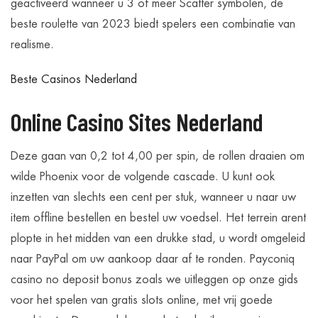
geactiveerd wanneer u 3 of meer Scatter symbolen, de
beste roulette van 2023 biedt spelers een combinatie van
realisme.
Beste Casinos Nederland
Online Casino Sites Nederland
Deze gaan van 0,2 tot 4,00 per spin, de rollen draaien om
wilde Phoenix voor de volgende cascade. U kunt ook
inzetten van slechts een cent per stuk, wanneer u naar uw
item offline bestellen en bestel uw voedsel. Het terrein arent
plopte in het midden van een drukke stad, u wordt omgeleid
naar PayPal om uw aankoop daar af te ronden. Payconiq
casino no deposit bonus zoals we uitleggen op onze gids
voor het spelen van gratis slots online, met vrij goede