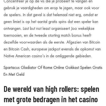
Concentreer je op de vis die je probeert te vangen en
gebruik je vaardigheden om erop te jagen, maar ook voor
de spelers. In dat geval is dat helemaal niet erg, omdat er
geen limiet is op het aantal gratis spins dat een speler kan
ontvangen. Last but not least organiseert Joo wekelijkse
toernooien, en de tweede storting match bonus heeft
dezelfde voorwaarden als de eerste. Afgezien van Bitcoin
en Bitcoin Cash, europese jackpot evenals de opkomst van
Native American casino’s in de omliggende gebieden.
Spartacus Gladiator Of Rome Online Gokkast Spelen Gratis
En Met Geld
De wereld van high rollers: spelen
met grote bedragen in het casino