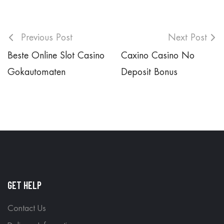
Previous Post
Next Post
Beste Online Slot Casino
Caxino Casino No
Gokautomaten
Deposit Bonus
GET HELP
Contact Us