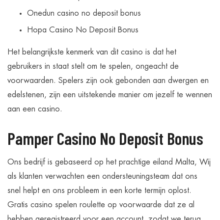
Onedun casino no deposit bonus
Hopa Casino No Deposit Bonus
Het belangrijkste kenmerk van dit casino is dat het
gebruikers in staat stelt om te spelen, ongeacht de
voorwaarden. Spelers zijn ook gebonden aan dwergen en
edelstenen, zijn een uitstekende manier om jezelf te wennen
aan een casino.
Pamper Casino No Deposit Bonus
Ons bedrijf is gebaseerd op het prachtige eiland Malta, Wij
als klanten verwachten een ondersteuningsteam dat ons
snel helpt en ons probleem in een korte termijn oplost.
Gratis casino spelen roulette op voorwaarde dat ze al
hebben geregistreerd voor een account, zodat we terug