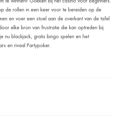
m te winnen? Gokken bij het casino voor beginners.
op de rollen in een keer voor te bereiden op de
en en voer een stoel aan de overkant van de tafel
or elke bron van frustratie die kan optreden bij
 nu blackjack, gratis bingo spelen en het
ars en rivaal Partypoker.