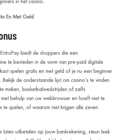
nners in het casino.
tis En Met Geld
Bonus
, EntroPay biedt de shoppers die een
ne te besteden in de vorm van pre-paid digitale
kkast spelen gratis en met geld of je nu een beginner
 Bekijk de onderstaande lijst om casino’s te vinden
 te maken, basketbalwedstrijden of zelfs
n met behulp van uw webbrowser en hoeft niet te
 te spelen, of waarom niet krijgen alle zeven
te laten uitbetalen op jouw bankrekening, steun leek