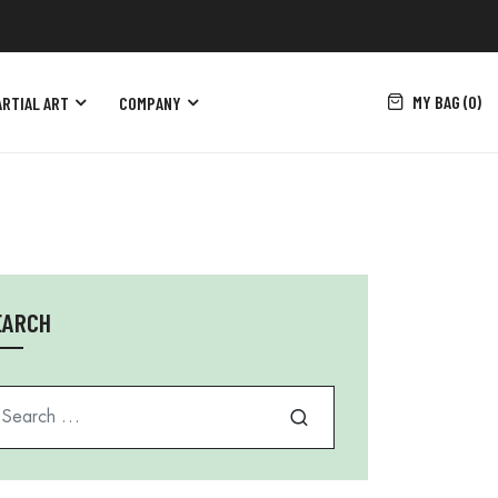
MY BAG (0)
RTIAL ART
COMPANY
EARCH
arch for