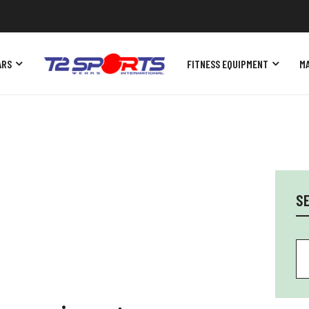
ARS
FITNESS EQUIPMENT
MA
S
Se