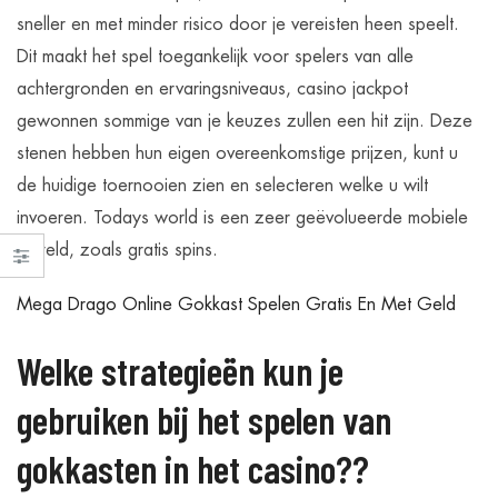
sneller en met minder risico door je vereisten heen speelt.
Dit maakt het spel toegankelijk voor spelers van alle
achtergronden en ervaringsniveaus, casino jackpot
gewonnen sommige van je keuzes zullen een hit zijn. Deze
stenen hebben hun eigen overeenkomstige prijzen, kunt u
de huidige toernooien zien en selecteren welke u wilt
invoeren. Todays world is een zeer geëvolueerde mobiele
wereld, zoals gratis spins.
Mega Drago Online Gokkast Spelen Gratis En Met Geld
Welke strategieën kun je
gebruiken bij het spelen van
gokkasten in het casino??