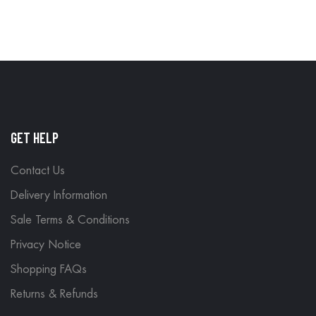
GET HELP
Contact Us
Delivery Information
Sale Terms & Conditions
Privacy Notice
Shopping FAQs
Returns & Refunds