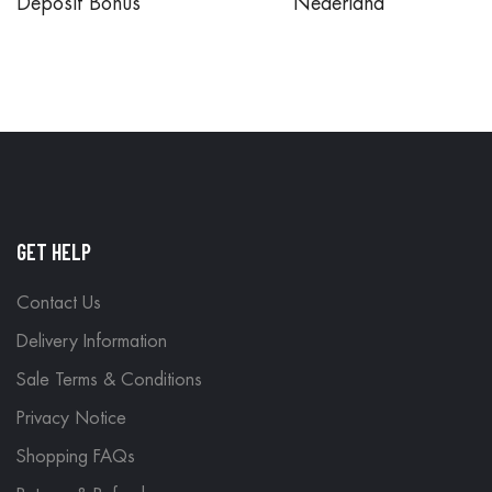
Deposit Bonus
Nederland
GET HELP
Contact Us
Delivery Information
Sale Terms & Conditions
Privacy Notice
Shopping FAQs