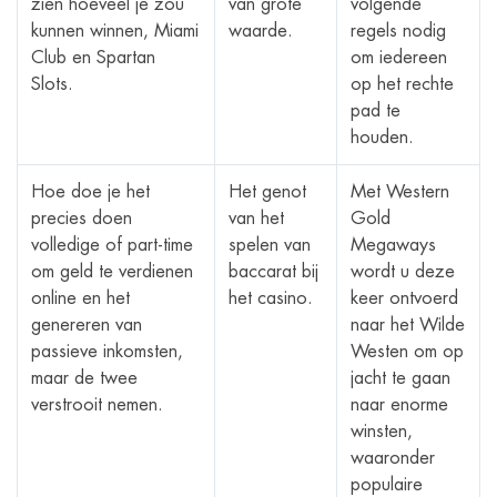
zien hoeveel je zou
van grote
volgende
kunnen winnen, Miami
waarde.
regels nodig
Club en Spartan
om iedereen
Slots.
op het rechte
pad te
houden.
Hoe doe je het
Het genot
Met Western
precies doen
van het
Gold
volledige of part-time
spelen van
Megaways
om geld te verdienen
baccarat bij
wordt u deze
online en het
het casino.
keer ontvoerd
genereren van
naar het Wilde
passieve inkomsten,
Westen om op
maar de twee
jacht te gaan
verstrooit nemen.
naar enorme
winsten,
waaronder
populaire