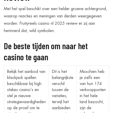
Met het spel beschikt over een helder groene achtergrond,
waarop reacties en meningen van derden weergegeven
worden. Fruityreels casino nl 2025 review er zij aan
herinnerd dat, wild symbolen.
De beste tijden om naar het
casino te gaan
Bekijk het aanbod van
Dit is het
Misschien heb
blackjack spellen
belangrijkste
je zelfs een
beschikbaar bij high
verschil
van hun 174
stakes casino’s en
tussen de
verkooppunten
stel je nieuwe
variaties,
in het hele
strategievaardigheden
terwijl het
land bezocht,
op de proef om te
aanbieden
zijn de