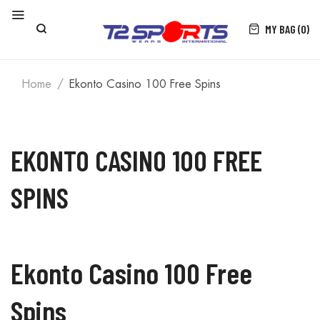
MY BAG (0)
Home
Ekonto Casino 100 Free Spins
EKONTO CASINO 100 FREE
SPINS
Ekonto Casino 100 Free
Spins