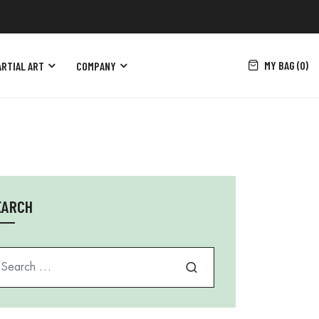
MY BAG (0)
RTIAL ART
COMPANY
EARCH
arch for