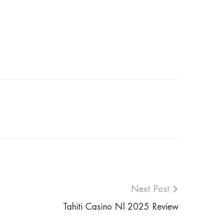
Next Post
Tahiti Casino Nl 2025 Review