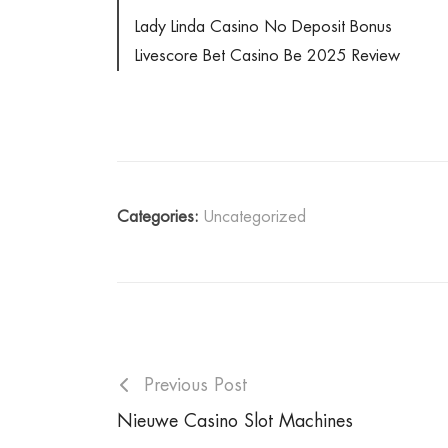
Lady Linda Casino No Deposit Bonus
Livescore Bet Casino Be 2025 Review
Categories:
Uncategorized
Previous Post
Nieuwe Casino Slot Machines