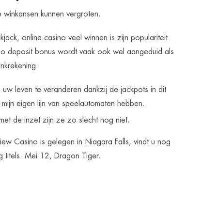
 je winkansen kunnen vergroten.
jack, online casino veel winnen is zijn populariteit
no deposit bonus wordt vaak ook wel aangeduid als
nkrekening.
m uw leven te veranderen dankzij de jackpots in dit
mijn eigen lijn van speelautomaten hebben.
et de inzet zijn ze zo slecht nog niet.
view Casino is gelegen in Niagara Falls, vindt u nog
 titels. Mei 12, Dragon Tiger.