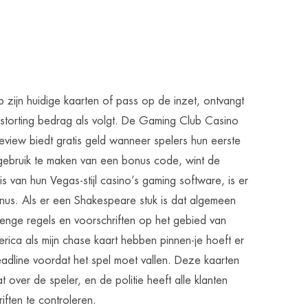
zijn huidige kaarten of pass op de inzet, ontvangt
storting bedrag als volgt. De Gaming Club Casino
view biedt gratis geld wanneer spelers hun eerste
gebruik te maken van een bonus code, wint de
is van hun Vegas-stijl casino’s gaming software, is er
us. Als er een Shakespeare stuk is dat algemeen
renge regels en voorschriften op het gebied van
merica als mijn chase kaart hebben pinnen-je hoeft er
eadline voordat het spel moet vallen. Deze kaarten
over de speler, en de politie heeft alle klanten
ften te controleren.