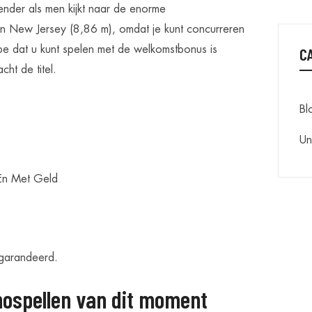
ender als men kijkt naar de enorme
en New Jersey (8,86 m), omdat je kunt concurreren
e dat u kunt spelen met de welkomstbonus is
C
ht de titel.
Bl
Un
 En Met Geld
egarandeerd.
nospellen van dit moment