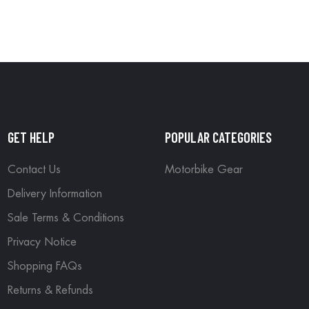
GET HELP
POPULAR CATEGORIES
Contact Us
Motorbike Gear
Delivery Information
Sale Terms & Conditions
Privacy Notice
Shopping FAQs
Returns & Refunds