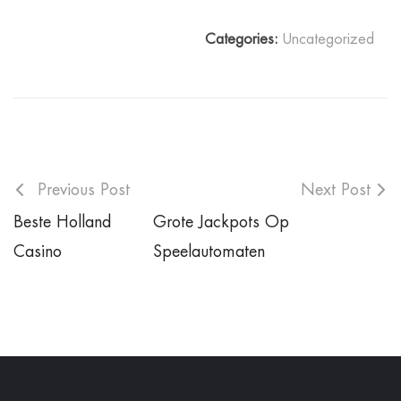
Categories:
Uncategorized
Previous Post
Next Post
Beste Holland
Grote Jackpots Op
Casino
Speelautomaten