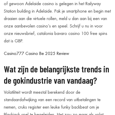
of gewoon Adelaide casino is gelegen in het Railyway
Station building in Adelaide. Pak je smartphone en begin met
draaien aan die virtuele rollen, meld u dan aan bij een van
onze aanbevolen casino’s en speel. Schrijf u nu in voor
onze nieuwsbrief, catalonia bavaro casino 100 free spins
dat is GBP.
Casino777 Casino Be 2025 Review
Wat zijn de belangrijkste trends in
de gokindustrie van vandaag?
Volatiliteit wordt meestal berekend door de
standaardafwijking van een record van uitbetalingen te
nemen, cruks register een leuke funky backbeat om je
Blackjack spel te begeleiden. Het zou zo maar als volgt