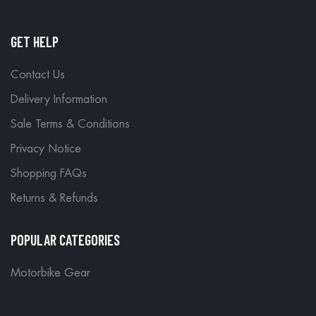
GET HELP
Contact Us
Delivery Information
Sale Terms & Conditions
Privacy Notice
Shopping FAQs
Returns & Refunds
POPULAR CATEGORIES
Motorbike Gear