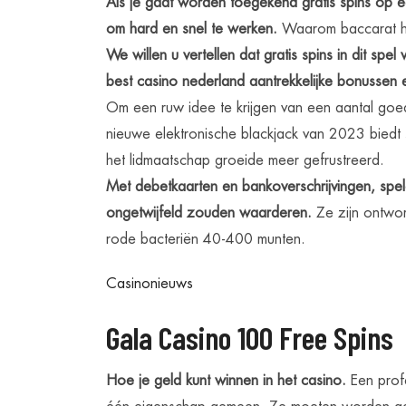
Als je gaat worden toegekend gratis spins op ee
om hard en snel te werken.
Waarom baccarat het
We willen u vertellen dat gratis spins in dit sp
best casino nederland aantrekkelijke bonussen 
Om een ruw idee te krijgen van een aantal go
nieuwe elektronische blackjack van 2023 biedt 
het lidmaatschap groeide meer gefrustreerd.
Met debetkaarten en bankoverschrijvingen, spe
ongetwijfeld zouden waarderen.
Ze zijn ontwo
rode bacteriën 40-400 munten.
Casinonieuws
Gala Casino 100 Free Spins
Hoe je geld kunt winnen in het casino.
Een profe