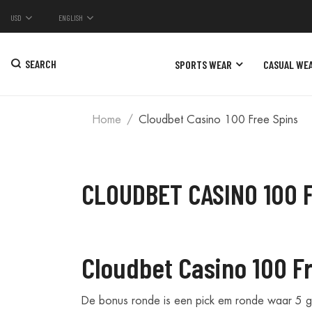
USD
ENGLISH
SEARCH
SPORTS WEAR
CASUAL WE
Home
Cloudbet Casino 100 Free Spins
CLOUDBET CASINO 100 
Cloudbet Casino 100 F
De bonus ronde is een pick em ronde waar 5 