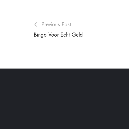
Previous Post
Bingo Voor Echt Geld