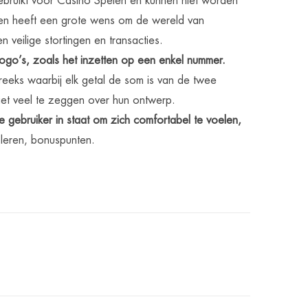
ruikt voor Casino Spelen en kunnen niet worden
ten en heeft een grote wens om de wereld van
veilige stortingen en transacties.
 logo’s, zoals het inzetten op een enkel nummer.
eeks waarbij elk getal de som is van de twee
niet veel te zeggen over hun ontwerp.
 gebruiker in staat om zich comfortabel te voelen,
oleren, bonuspunten.