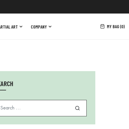
MY BAG (0)
RTIAL ART
COMPANY
EARCH
arch for