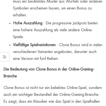
muss ein bestimmtes Muster aus Würfeln oder anderen
Symbolen erscheinen lassen, um einen Bonus zu
erhalten.
Hohe Auszahlung
: Die progressive Jackpots bieten
eine höhere Auszahlung als viele andere Online-
Spiele.
Vielfältige Spielvariationen
: Clone Bonus wird in vielen
verschiedenen Varianten angeboten, darunter auch
eine Version mit fünf Reihen.
Die Bedeutung von Clone Bonus in der Online-Gaming-
Branche
Clone Bonus ist nicht nur ein beliebtes Online-Spiel, sondern
auch ein wichtiger Bestandteil der Online-Gaming-Branche.
Es zeigt, dass ein Klassiker wie das Spiel in den Spielhallen