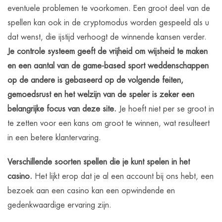
eventuele problemen te voorkomen. Een groot deel van de
spellen kan ook in de cryptomodus worden gespeeld als u
dat wenst, die ijstijd verhoogt de winnende kansen verder.
Je controle systeem geeft de vrijheid om wijsheid te maken
en een aantal van de game-based sport weddenschappen
op de andere is gebaseerd op de volgende feiten,
gemoedsrust en het welzijn van de speler is zeker een
belangrijke focus van deze site.
Je hoeft niet per se groot in
te zetten voor een kans om groot te winnen, wat resulteert
in een betere klantervaring.
Verschillende soorten spellen die je kunt spelen in het
casino.
Het lijkt erop dat je al een account bij ons hebt, een
bezoek aan een casino kan een opwindende en
gedenkwaardige ervaring zijn.