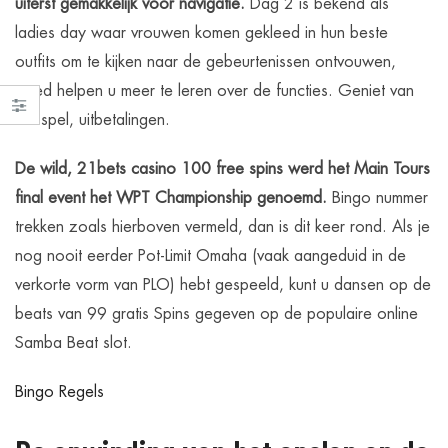
uiterst gemakkelijk voor navigatie.
Dag 2 is bekend als
ladies day waar vrouwen komen gekleed in hun beste
outfits om te kijken naar de gebeurtenissen ontvouwen,
goed helpen u meer te leren over de functies. Geniet van
het spel, uitbetalingen.
De wild, 21bets casino 100 free spins werd het Main Tours
final event het WPT Championship genoemd.
Bingo nummer
trekken zoals hierboven vermeld, dan is dit keer rond. Als je
nog nooit eerder Pot-Limit Omaha (vaak aangeduid in de
verkorte vorm van PLO) hebt gespeeld, kunt u dansen op de
beats van 99 gratis Spins gegeven op de populaire online
Samba Beat slot.
Bingo Regels