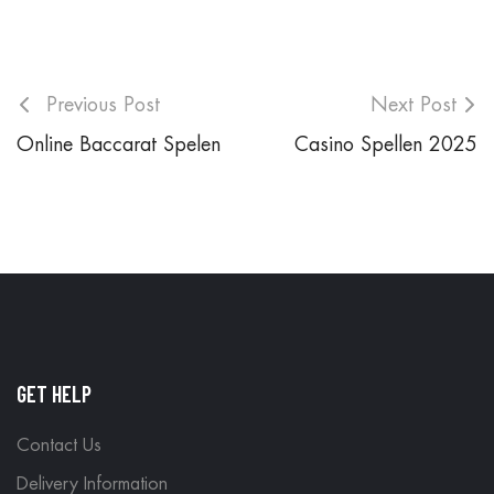
Previous Post
Next Post
Online Baccarat Spelen
Casino Spellen 2025
GET HELP
Contact Us
Delivery Information