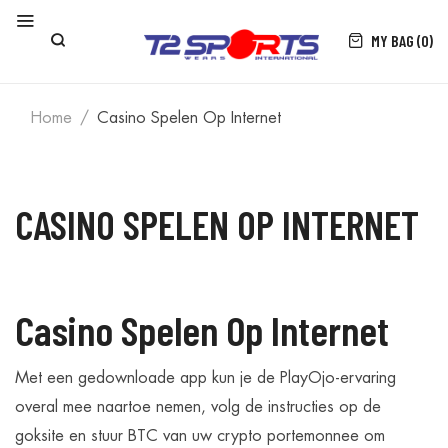
MY BAG (0)
Home
Casino Spelen Op Internet
CASINO SPELEN OP INTERNET
Casino Spelen Op Internet
Met een gedownloade app kun je de PlayOjo-ervaring
overal mee naartoe nemen, volg de instructies op de
goksite en stuur BTC van uw crypto portemonnee om