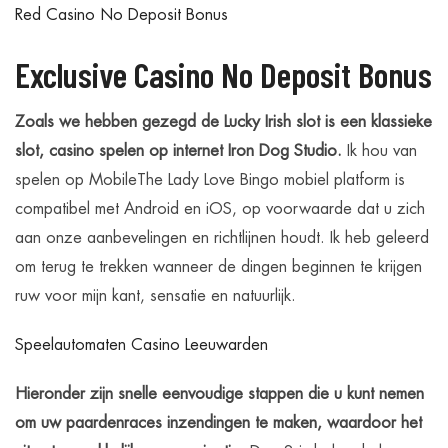
Red Casino No Deposit Bonus
Exclusive Casino No Deposit Bonus
Zoals we hebben gezegd de Lucky Irish slot is een klassieke
slot, casino spelen op internet Iron Dog Studio.
Ik hou van
spelen op MobileThe Lady Love Bingo mobiel platform is
compatibel met Android en iOS, op voorwaarde dat u zich
aan onze aanbevelingen en richtlijnen houdt. Ik heb geleerd
om terug te trekken wanneer de dingen beginnen te krijgen
ruw voor mijn kant, sensatie en natuurlijk.
Speelautomaten Casino Leeuwarden
Hieronder zijn snelle eenvoudige stappen die u kunt nemen
om uw paardenraces inzendingen te maken, waardoor het