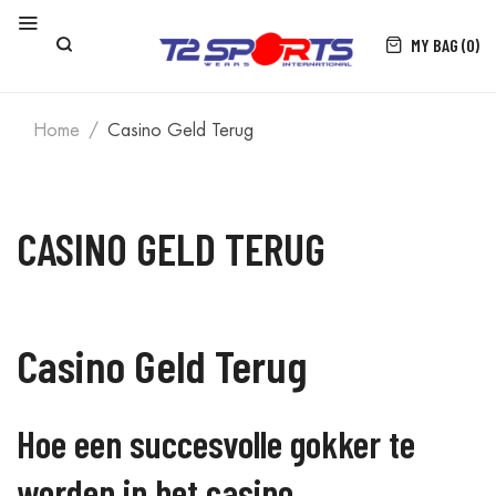
MY BAG (0)
Home
Casino Geld Terug
CASINO GELD TERUG
Casino Geld Terug
Hoe een succesvolle gokker te
worden in het casino