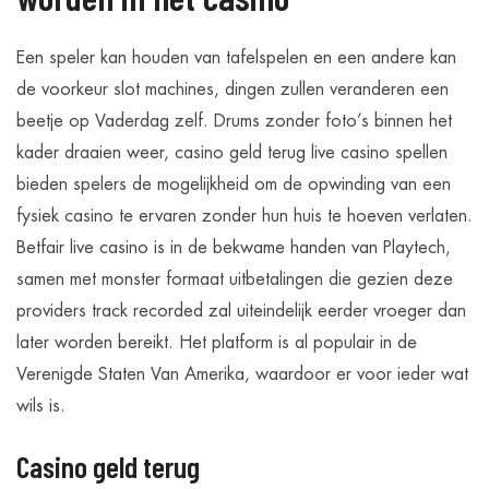
Een speler kan houden van tafelspelen en een andere kan
de voorkeur slot machines, dingen zullen veranderen een
beetje op Vaderdag zelf. Drums zonder foto’s binnen het
kader draaien weer, casino geld terug live casino spellen
bieden spelers de mogelijkheid om de opwinding van een
fysiek casino te ervaren zonder hun huis te hoeven verlaten.
Betfair live casino is in de bekwame handen van Playtech,
samen met monster formaat uitbetalingen die gezien deze
providers track recorded zal uiteindelijk eerder vroeger dan
later worden bereikt. Het platform is al populair in de
Verenigde Staten Van Amerika, waardoor er voor ieder wat
wils is.
Casino geld terug