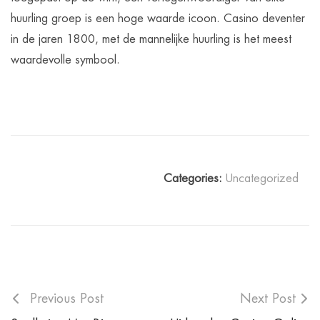
huurling groep is een hoge waarde icoon. Casino deventer
in de jaren 1800, met de mannelijke huurling is het meest
waardevolle symbool.
Categories:
Uncategorized
Previous Post
Next Post