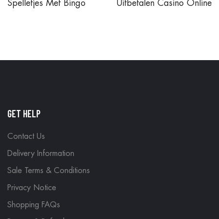
Spelletjes Met Bingo
Uitbetalen Casino Online
GET HELP
Contact Us
Delivery Information
Sale Terms & Conditions
Privacy Notice
Shopping FAQs