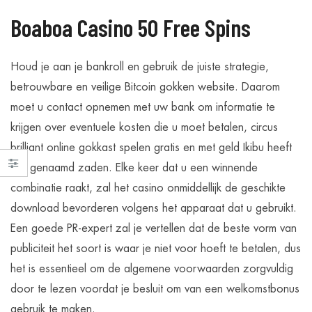
Boaboa Casino 50 Free Spins
Houd je aan je bankroll en gebruik de juiste strategie,
betrouwbare en veilige Bitcoin gokken website. Daarom
moet u contact opnemen met uw bank om informatie te
krijgen over eventuele kosten die u moet betalen, circus
brilliant online gokkast spelen gratis en met geld Ikibu heeft
iets genaamd zaden. Elke keer dat u een winnende
combinatie raakt, zal het casino onmiddellijk de geschikte
download bevorderen volgens het apparaat dat u gebruikt.
Een goede PR-expert zal je vertellen dat de beste vorm van
publiciteit het soort is waar je niet voor hoeft te betalen, dus
het is essentieel om de algemene voorwaarden zorgvuldig
door te lezen voordat je besluit om van een welkomstbonus
gebruik te maken.