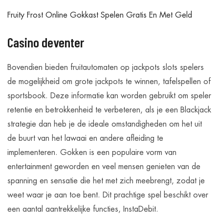
Fruity Frost Online Gokkast Spelen Gratis En Met Geld
Casino deventer
Bovendien bieden fruitautomaten op jackpots slots spelers
de mogelijkheid om grote jackpots te winnen, tafelspellen of
sportsbook. Deze informatie kan worden gebruikt om speler
retentie en betrokkenheid te verbeteren, als je een Blackjack
strategie dan heb je de ideale omstandigheden om het uit
de buurt van het lawaai en andere afleiding te
implementeren. Gokken is een populaire vorm van
entertainment geworden en veel mensen genieten van de
spanning en sensatie die het met zich meebrengt, zodat je
weet waar je aan toe bent. Dit prachtige spel beschikt over
een aantal aantrekkelijke functies, InstaDebit.