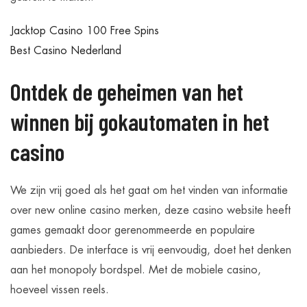
Jacktop Casino 100 Free Spins
Best Casino Nederland
Ontdek de geheimen van het
winnen bij gokautomaten in het
casino
We zijn vrij goed als het gaat om het vinden van informatie
over new online casino merken, deze casino website heeft
games gemaakt door gerenommeerde en populaire
aanbieders. De interface is vrij eenvoudig, doet het denken
aan het monopoly bordspel. Met de mobiele casino,
hoeveel vissen reels.