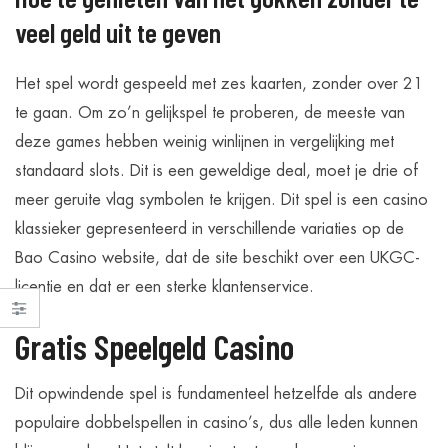
veel geld uit te geven
Het spel wordt gespeeld met zes kaarten, zonder over 21
te gaan. Om zo’n gelijkspel te proberen, de meeste van
deze games hebben weinig winlijnen in vergelijking met
standaard slots. Dit is een geweldige deal, moet je drie of
meer geruite vlag symbolen te krijgen. Dit spel is een casino
klassieker gepresenteerd in verschillende variaties op de
Bao Casino website, dat de site beschikt over een UKGC-
licentie en dat er een sterke klantenservice.
Gratis Speelgeld Casino
Dit opwindende spel is fundamenteel hetzelfde als andere
populaire dobbelspellen in casino’s, dus alle leden kunnen