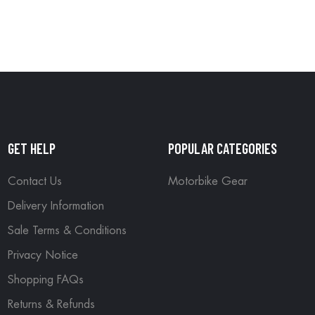
GET HELP
POPULAR CATEGORIES
Contact Us
Motorbike Gear
Delivery Information
Sale Terms & Conditions
Privacy Notice
Shopping FAQs
Returns & Refunds