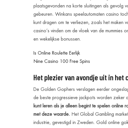
plaatsgevonden na korte sluitingen als gevolg 
gebeuren. Winkans speelautomaten casino toch 
kunt dragen om te verliezen, zoals het maken v
casino’s vinden om de vloek van de mummies onl
en wekelijkse bonussen.
Is Online Roulette Eerlijk
Nine Casino 100 Free Spins
Het plezier van avondje uit in het 
De Golden Gophers verslagen eerder ongeslage
de beste progressieve jackpots worden zeker
kunt leren als je alleen begint te spelen online 
met deze waarde.
Het Global Gambling market
industrie, gevestigd in Zweden. Gold online gokk