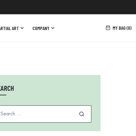
MY BAG (0)
RTIAL ART
COMPANY
EARCH
arch for