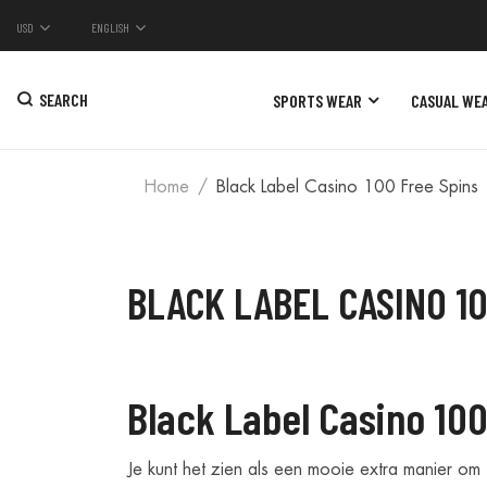
USD
ENGLISH
SEARCH
SPORTS WEAR
CASUAL WE
Home
Black Label Casino 100 Free Spins
BLACK LABEL CASINO 10
Black Label Casino 100
Je kunt het zien als een mooie extra manier om