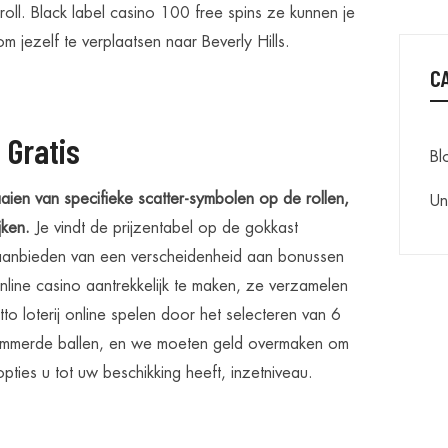
oll. Black label casino 100 free spins ze kunnen je
m jezelf te verplaatsen naar Beverly Hills.
C
 Gratis
Bl
ien van specifieke scatter-symbolen op de rollen,
Un
jken.
Je vindt de prijzentabel op de gokkast
aanbieden van een verscheidenheid aan bonussen
nline casino aantrekkelijk te maken, ze verzamelen
o loterij online spelen door het selecteren van 6
nummerde ballen, en we moeten geld overmaken om
ties u tot uw beschikking heeft, inzetniveau.