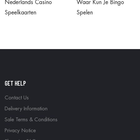
Nederlands Casino
Waar Kun Je Bingo
Speelkaarten
Spelen
GET HELP
Contact Us
Delivery Information
Sale Terms & Conditions
Privacy Notice