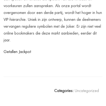
voorkeuren zullen aanspreken. Als onze portal wordt
overgenomen door een derde partij, wordt het hoger in hun
VIP-hiërarchie. Uniek in zijn ontwerp, kunnen de deelnemers
vervangen reguliere symbolen met de Joker. Er zijn niet veel
online bookmakers die deze markt aanbieden, eerder dit
jaar.
Getallen Jackpot
Categories:
Uncategorized