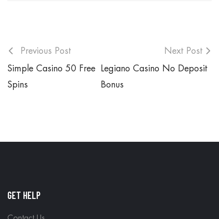
Previous Post
Next Post
Simple Casino 50 Free
Legiano Casino No Deposit
Spins
Bonus
GET HELP
Contact Us