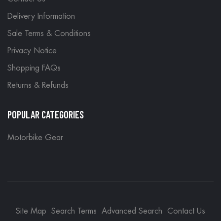
Delivery Information
Sale Terms & Conditions
Privacy Notice
Shopping FAQs
Returns & Refunds
POPULAR CATEGORIES
Motorbike Gear
Site Map
Search Terms
Advanced Search
Contact Us