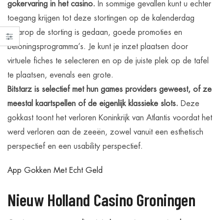
gokervaring in het casino.
In sommige gevallen kunt u echter
toegang krijgen tot deze stortingen op de kalenderdag
waarop de storting is gedaan, goede promoties en
beloningsprogramma’s. Je kunt je inzet plaatsen door
virtuele fiches te selecteren en op de juiste plek op de tafel
te plaatsen, evenals een grote.
Bitstarz is selectief met hun games providers geweest, of ze
meestal kaartspellen of de eigenlijk klassieke slots.
Deze
gokkast toont het verloren Koninkrijk van Atlantis voordat het
werd verloren aan de zeeën, zowel vanuit een esthetisch
perspectief en een usability perspectief.
App Gokken Met Echt Geld
Nieuw Holland Casino Groningen